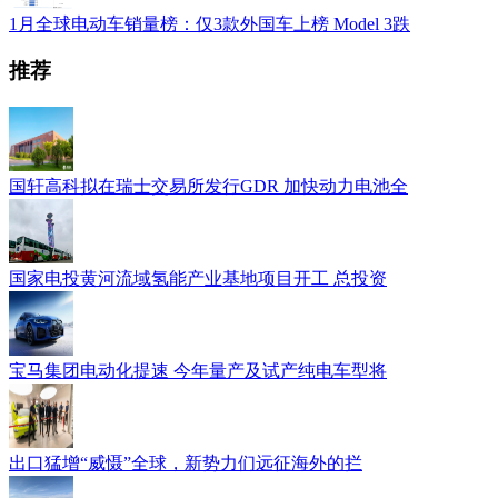
1月全球电动车销量榜：仅3款外国车上榜 Model 3跌
推荐
国轩高科拟在瑞士交易所发行GDR 加快动力电池全
国家电投黄河流域氢能产业基地项目开工 总投资
宝马集团电动化提速 今年量产及试产纯电车型将
出口猛增“威慑”全球，新势力们远征海外的拦