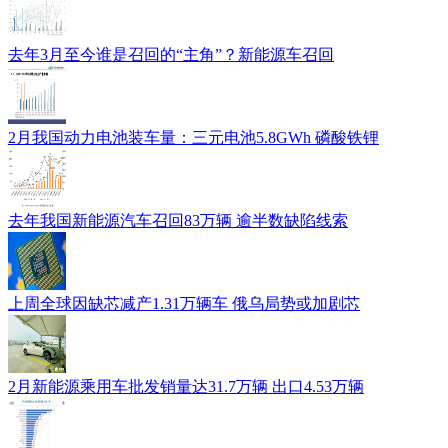
去年3月至今谁是召回的“主角”？新能源车召回
2月我国动力电池装车量：三元电池5.8GWh 磷酸铁锂
去年我国新能源汽车召回83万辆 逾半数缺陷线索
上周全球因缺芯减产1.31万辆车 俄乌局势或加剧芯
2月新能源乘用车批发销量达31.7万辆 出口4.53万辆