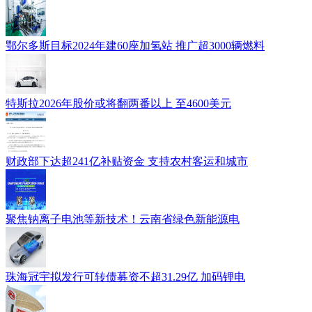
鄂尔多斯目标2024年建60座加氢站 推广超3000辆燃料
特斯拉2026年股价或将翻两番以上 至4600美元
财政部下达超241亿补贴资金 支持农村客运和城市
聚焦钠离子电池等新技术！云南省绿色新能源电
珠海冠宇拟发行可转债募资不超31.29亿 加码锂电