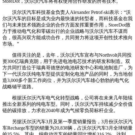
StoreDot，沃尔沃汽车将有权使用合作研发的所有技术。
沃尔沃汽车科技基金负责人Alexander Petrof-ski表示：“沃
尔沃汽车的目标是成为业内最快速的转型者，而科技基金在我
们与未来技术领跑企业的合作方面发挥重要作用，StoreDot致
力于推动电气化和零碳出行的企业战略与沃尔沃汽车不谋而
合，很高兴双方能成功合作，共同努力将这项开创性技术推向
市场。”
值得关注的是，去年，沃尔沃汽车宣布与Northvolt共同投
资300亿瑞典克朗，用于先进电池电芯技术的研发和制造。双
方共同打造位于瑞典哥德堡的电池研发中心和电池制造厂，为
下一代沃尔沃纯电车型提供定制化电池产品的同时，为当地创
造3,000多个新工作岗位，并为沃尔沃汽车雄心勃勃的电气化
战略铺平道路。
根据沃尔沃汽车电气化转型战略，公司将在未来几年陆续
推出全新系列的纯电车型。同时，沃尔沃汽车持续减少全价值
链的碳排放，力求在2040年成为气候零负荷标杆企业。
另据沃尔沃汽车3月及第一季度销量报告，3月份沃尔沃汽
车Recharge车型的销量为20,838辆，占沃尔沃汽车3月全球销量
的35.5%。其中，纯电动汽车的销量同比增长316.2%，达到