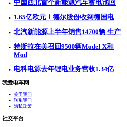
中国西北首个新能源汽车蓄电池回
1.65亿欧元！德尔股份收到德国电
北汽新能源上半年销售14700辆 生产
特斯拉在美召回9500辆Model X和
Mod
电科电源去年锂电业务营收1.34亿
我爱电车网
关于我们
联系我们
隐私政策
社交平台