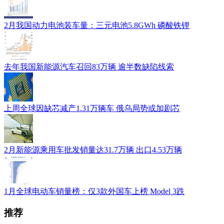
2月我国动力电池装车量：三元电池5.8GWh 磷酸铁锂
去年我国新能源汽车召回83万辆 逾半数缺陷线索
上周全球因缺芯减产1.31万辆车 俄乌局势或加剧芯
2月新能源乘用车批发销量达31.7万辆 出口4.53万辆
1月全球电动车销量榜：仅3款外国车上榜 Model 3跌
推荐