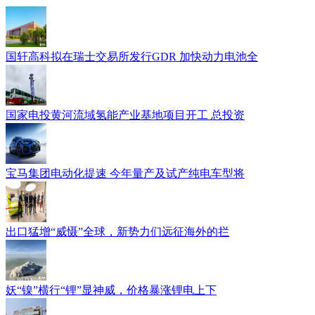
国轩高科拟在瑞士交易所发行GDR 加快动力电池全
国家电投黄河流域氢能产业基地项目开工 总投资
宝马集团电动化提速 今年量产及试产纯电车型将
出口猛增“威慑”全球，新势力们远征海外的拦
妖“镍”横行“锂”显神威，价格暴涨锂电上下