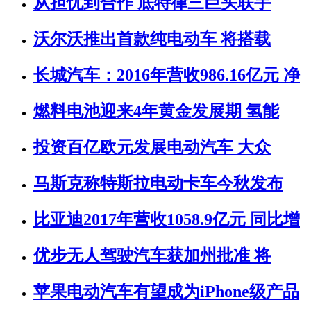
从担忧到合作 底特律三巨头联手
沃尔沃推出首款纯电动车 将搭载
长城汽车：2016年营收986.16亿元 净
燃料电池迎来4年黄金发展期 氢能
投资百亿欧元发展电动汽车 大众
马斯克称特斯拉电动卡车今秋发布
比亚迪2017年营收1058.9亿元 同比增
优步无人驾驶汽车获加州批准 将
苹果电动汽车有望成为iPhone级产品