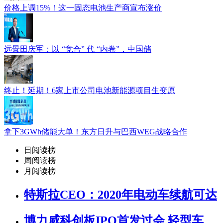
价格上调15%！这一固态电池生产商宣布涨价
远景田庆军：以 “竞合” 代 “内卷”，中国储
终止！延期！6家上市公司电池新能源项目生变原
拿下3GWh储能大单！东方日升与巴西WEG战略合作
日阅读榜
周阅读榜
月阅读榜
特斯拉CEO：2020年电动车续航可达
博力威科创板IPO首发过会 轻型车