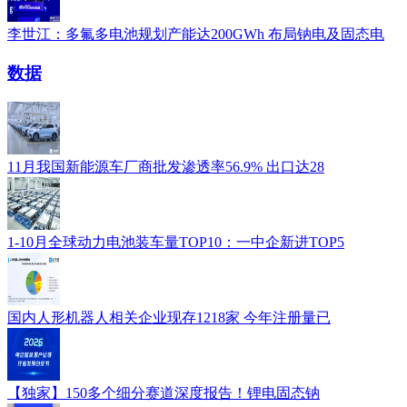
李世江：多氟多电池规划产能达200GWh 布局钠电及固态电
数据
11月我国新能源车厂商批发渗透率56.9% 出口达28
1-10月全球动力电池装车量TOP10：一中企新进TOP5
国内人形机器人相关企业现存1218家 今年注册量已
【独家】150多个细分赛道深度报告！锂电固态钠