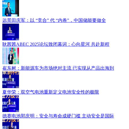
远景田庆军：以 “竞合” 代 “内卷”，中国储能要做全
耿茜茜ABEC 2025论坛致闭幕词：心向星河 共赴新程
崔东树：新能源车为市场绝对主流 已实现从产品出海到
夏华荣：双空气电池重新定义电池安全性的极限
德赛电池郭庆明：安全与寿命成硬门槛 主动安全是国际