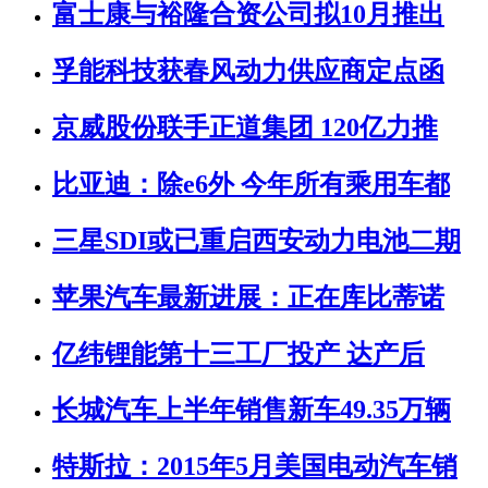
富士康与裕隆合资公司拟10月推出
孚能科技获春风动力供应商定点函
京威股份联手正道集团 120亿力推
比亚迪：除e6外 今年所有乘用车都
三星SDI或已重启西安动力电池二期
苹果汽车最新进展：正在库比蒂诺
亿纬锂能第十三工厂投产 达产后
长城汽车上半年销售新车49.35万辆
特斯拉：2015年5月美国电动汽车销