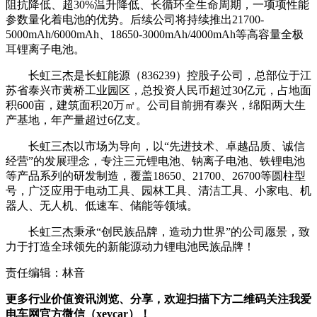
阻抗降低、超30%温升降低、长循环全生命周期，一项项性能
参数量化着电池的优势。后续公司将持续推出21700-
5000mAh/6000mAh、18650-3000mAh/4000mAh等高容量全极
耳锂离子电池。
长虹三杰是长虹能源（836239）控股子公司，总部位于江
苏省泰兴市黄桥工业园区，总投资人民币超过30亿元，占地面
积600亩，建筑面积20万㎡。公司目前拥有泰兴，绵阳两大生
产基地，年产量超过6亿支。
长虹三杰以市场为导向，以“先进技术、卓越品质、诚信
经营”的发展理念，专注三元锂电池、钠离子电池、铁锂电池
等产品系列的研发制造，覆盖18650、21700、26700等圆柱型
号，广泛应用于电动工具、园林工具、清洁工具、小家电、机
器人、无人机、低速车、储能等领域。
长虹三杰秉承“创民族品牌，造动力世界”的公司愿景，致
力于打造全球领先的新能源动力锂电池民族品牌！
责任编辑：林音
更多行业价值资讯浏览、分享，欢迎扫描下方二维码关注我爱
电车网官方微信（xevcar）！