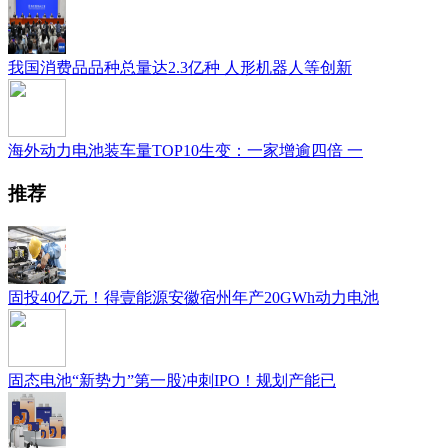
我国消费品品种总量达2.3亿种 人形机器人等创新
海外动力电池装车量TOP10生变：一家增逾四倍 一
推荐
固投40亿元！得壹能源安徽宿州年产20GWh动力电池
固态电池“新势力”第一股冲刺IPO！规划产能已