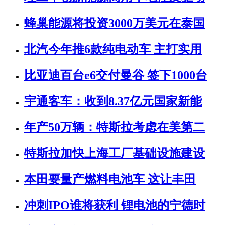
蜂巢能源将投资3000万美元在泰国
北汽今年推6款纯电动车 主打实用
比亚迪百台e6交付曼谷 签下1000台
宇通客车：收到8.37亿元国家新能
年产50万辆：特斯拉考虑在美第二
特斯拉加快上海工厂基础设施建设
本田要量产燃料电池车 这让丰田
冲刺IPO谁将获利 锂电池的宁德时