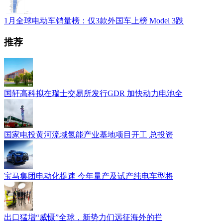
1月全球电动车销量榜：仅3款外国车上榜 Model 3跌
推荐
国轩高科拟在瑞士交易所发行GDR 加快动力电池全
国家电投黄河流域氢能产业基地项目开工 总投资
宝马集团电动化提速 今年量产及试产纯电车型将
出口猛增“威慑”全球，新势力们远征海外的拦