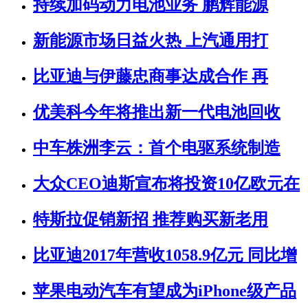
持续加码动力电池业务 鹏辉能源
新能源市场日益火热 上汽通用打
比亚迪与伊藤忠商事达成合作 再
优美科今年将推出新一代电池回收
中车株洲李云：首个电驱系统制造
大众CEO迪斯宣布将投资10亿欧元在
特斯拉促销新招 推荐购买新老用
比亚迪2017年营收1058.9亿元 同比增
苹果电动汽车有望成为iPhone级产品