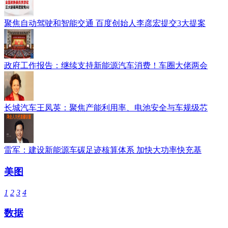
聚焦自动驾驶和智能交通 百度创始人李彦宏提交3大提案
政府工作报告：继续支持新能源汽车消费！车圈大佬两会
长城汽车王凤英：聚焦产能利用率、电池安全与车规级芯
雷军：建设新能源车碳足迹核算体系 加快大功率快充基
美图
1
2
3
4
数据