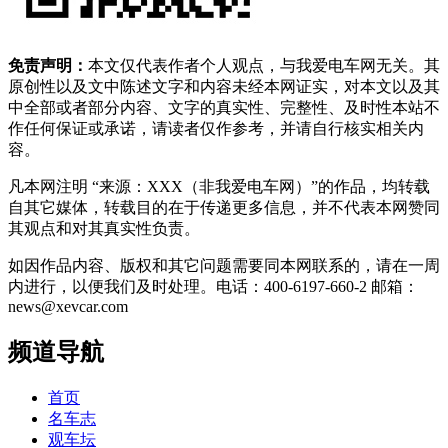
免责声明：
本文仅代表作者个人观点，与我爱电车网无关。其
原创性以及文中陈述文字和内容未经本网证实，对本文以及其
中全部或者部分内容、文字的真实性、完整性、及时性本站不
作任何保证或承诺，请读者仅作参考，并请自行核实相关内
容。
凡本网注明 “来源：XXX（非我爱电车网）”的作品，均转载
自其它媒体，转载目的在于传递更多信息，并不代表本网赞同
其观点和对其真实性负责。
如因作品内容、版权和其它问题需要同本网联系的，请在一周
内进行，以便我们及时处理。电话：400-6197-660-2 邮箱：
news@xevcar.com
频道导航
首页
名车志
观车坛