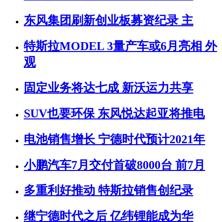
东风集团刷新创业板募资纪录 主
特斯拉MODEL 3量产车或6月亮相 外
观
固定业务将达七成 新沃运力共享
SUV也要环保 东风悦达起亚将推电
电池销售增长 宁德时代预计2021年
小鹏汽车7月交付首破8000台 前7月
多重利好推动 特斯拉销售创纪录
继宁德时代之后 亿纬锂能成为华