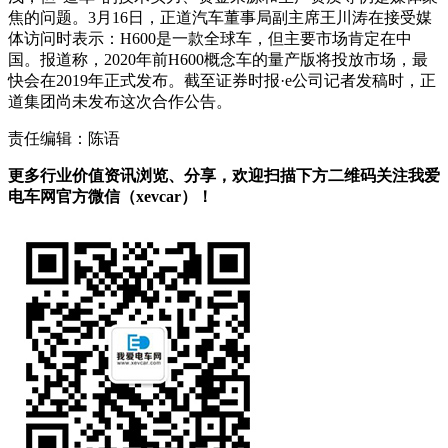
焦的问题。3月16日，正道汽车董事局副主席王川涛在接受媒
体访问时表示：H600是一款全球车，但主要市场肯定在中
国。报道称，2020年前H600概念车的量产版将投放市场，最
快会在2019年正式发布。截至证券时报·e公司记者发稿时，正
道集团尚未发布这次合作公告。
责任编辑：陈语
更多行业价值资讯浏览、分享，欢迎扫描下方二维码关注我爱
电车网官方微信（xevcar）！