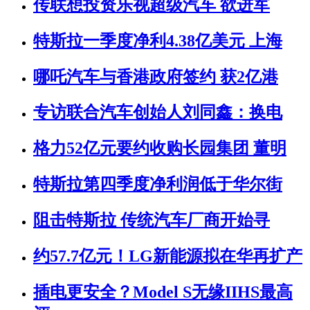
传联想投资乐视超级汽车 欲进军
特斯拉一季度净利4.38亿美元 上海
哪吒汽车与香港政府签约 获2亿港
专访联合汽车创始人刘同鑫：换电
格力52亿元要约收购长园集团 董明
特斯拉第四季度净利润低于华尔街
阻击特斯拉 传统汽车厂商开始寻
约57.7亿元！LG新能源拟在华再扩产
插电更安全？Model S无缘IIHS最高