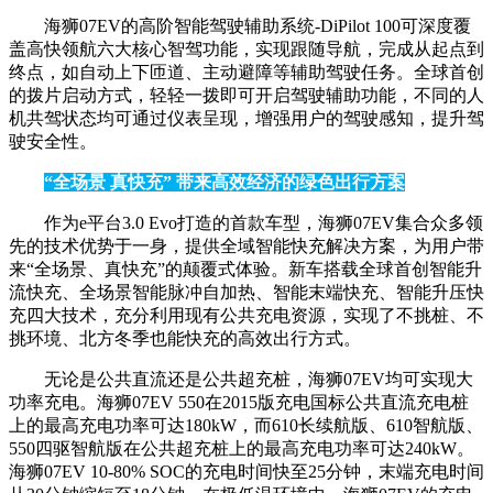
海狮07EV的高阶智能驾驶辅助系统-DiPilot 100可深度覆
盖高快领航六大核心智驾功能，实现跟随导航，完成从起点到
终点，如自动上下匝道、主动避障等辅助驾驶任务。全球首创
的拨片启动方式，轻轻一拨即可开启驾驶辅助功能，不同的人
机共驾状态均可通过仪表呈现，增强用户的驾驶感知，提升驾
驶安全性。
“全场景 真快充” 带来高效经济的绿色出行方案
作为e平台3.0 Evo打造的首款车型，海狮07EV集合众多领
先的技术优势于一身，提供全域智能快充解决方案，为用户带
来“全场景、真快充”的颠覆式体验。新车搭载全球首创智能升
流快充、全场景智能脉冲自加热、智能末端快充、智能升压快
充四大技术，充分利用现有公共充电资源，实现了不挑桩、不
挑环境、北方冬季也能快充的高效出行方式。
无论是公共直流还是公共超充桩，海狮07EV均可实现大
功率充电。海狮07EV 550在2015版充电国标公共直流充电桩
上的最高充电功率可达180kW，而610长续航版、610智航版、
550四驱智航版在公共超充桩上的最高充电功率可达240kW。
海狮07EV 10-80% SOC的充电时间快至25分钟，末端充电时间