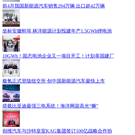
前4月我国新能源汽车销售294万辆 出口超42万辆
坐标安徽蚌埠 林洋能源计划投建年产1.5GWh锂电池
10GWh！固态电池企业又一项目开工！计划美国建厂
极氪正式登陆纽交所 创中国新能源汽车最快上市
搭载比亚迪最强三电系统！海洋网迎高光“狮”
创维汽车与沙特皇室KAG集团签订100亿战略合作协