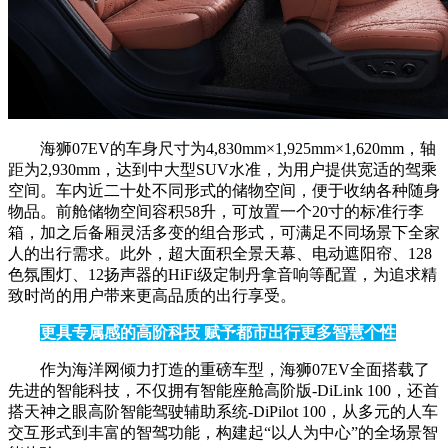
海狮07EV的车身尺寸为4,830mm×1,925mm×1,620mm，轴
距为2,930mm，达到中大型SUV水准，为用户提供宽适的驾乘
空间。车内近二十处不同形式的储物空间，便于收纳各种随身
物品。前舱储物空间容积58升，可放置一个20寸的标准行李
箱，加之后备厢灵活多变的组合形式，可满足不同场景下全家
人的出行需求。此外，超大面积全景天幕、电动遮阳帘、128
色氛围灯、12扬声器的HiFi级定制丹拿音响等配置，为追求精
致时尚的用户带来更高品质的出行享受。
更具专属感的高阶科技 赋予都市出行更多智慧个性
作为海洋网倾力打造的重磅车型，海狮07EV全面搭载了
先进的智能科技，不仅拥有智能座舱高阶版-DiLink 100，还首
搭天神之眼高阶智能驾驶辅助系统-DiPilot 100，从多元的人车
交互形式到丰富的智驾功能，构建起“以人为中心”的全场景智