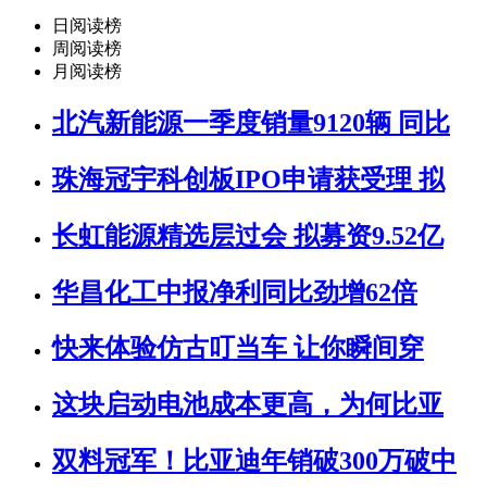
日阅读榜
周阅读榜
月阅读榜
北汽新能源一季度销量9120辆 同比
珠海冠宇科创板IPO申请获受理 拟
长虹能源精选层过会 拟募资9.52亿
华昌化工中报净利同比劲增62倍
快来体验仿古叮当车 让你瞬间穿
这块启动电池成本更高，为何比亚
双料冠军！比亚迪年销破300万破中