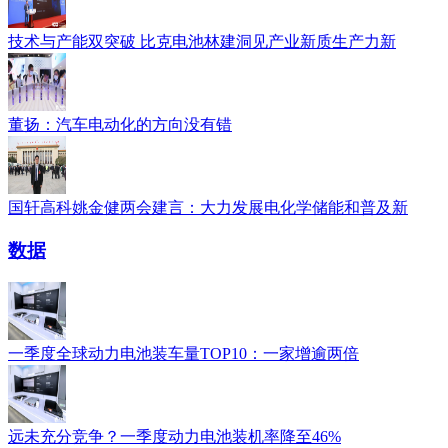
技术与产能双突破 比克电池林建洞见产业新质生产力新
董扬：汽车电动化的方向没有错
国轩高科姚金健两会建言：大力发展电化学储能和普及新
数据
一季度全球动力电池装车量TOP10：一家增逾两倍
远未充分竞争？一季度动力电池装机率降至46%