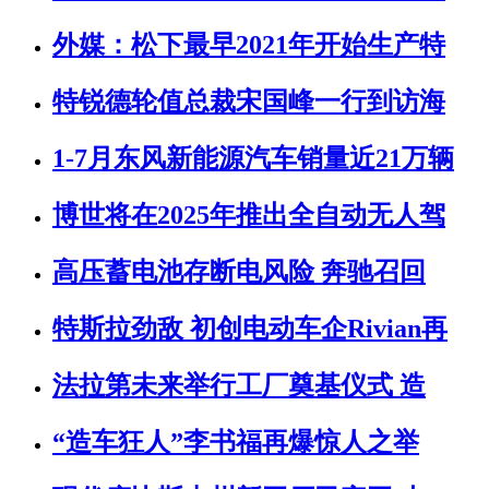
外媒：松下最早2021年开始生产特
特锐德轮值总裁宋国峰一行到访海
1-7月东风新能源汽车销量近21万辆
博世将在2025年推出全自动无人驾
高压蓄电池存断电风险 奔驰召回
特斯拉劲敌 初创电动车企Rivian再
法拉第未来举行工厂奠基仪式 造
“造车狂人”李书福再爆惊人之举