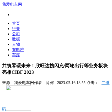
我爱电车网
首页
行业
公司
数据
人物
充电桩
车库
共筑零碳未来！欣旺达携闪充/两轮出行等业务板块
亮相CIBF 2023
来源：
我爱电车网
作者：
肖何
2023-05-16 18:55 点击：
二维
码