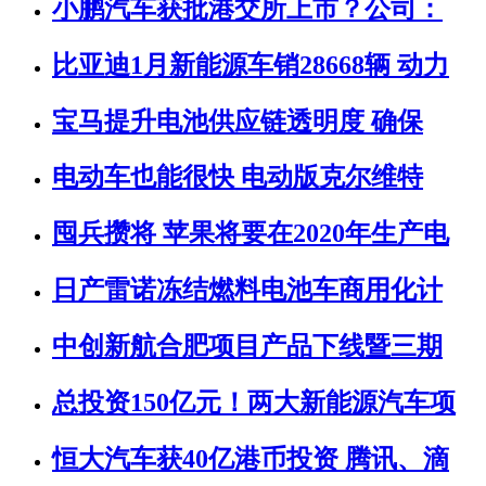
小鹏汽车获批港交所上市？公司：
比亚迪1月新能源车销28668辆 动力
宝马提升电池供应链透明度 确保
电动车也能很快 电动版克尔维特
囤兵攒将 苹果将要在2020年生产电
日产雷诺冻结燃料电池车商用化计
中创新航合肥项目产品下线暨三期
总投资150亿元！两大新能源汽车项
恒大汽车获40亿港币投资 腾讯、滴