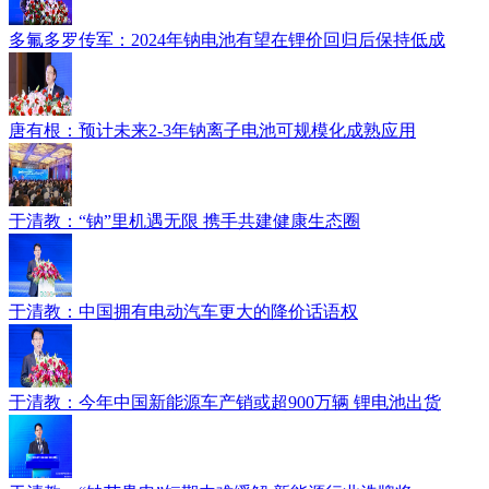
多氟多罗传军：2024年钠电池有望在锂价回归后保持低成
唐有根：预计未来2-3年钠离子电池可规模化成熟应用
于清教：“钠”里机遇无限 携手共建健康生态圈
于清教：中国拥有电动汽车更大的降价话语权
于清教：今年中国新能源车产销或超900万辆 锂电池出货