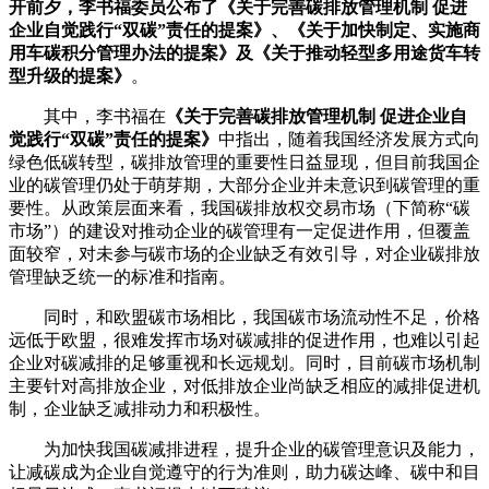
开前夕，李书福委员公布了《关于完善碳排放管理机制 促进
企业自觉践行“双碳”责任的提案》、《关于加快制定、实施商
用车碳积分管理办法的提案》及《关于推动轻型多用途货车转
型升级的提案》
。
其中，李书福在
《关于完善碳排放管理机制 促进企业自
觉践行“双碳”责任的提案》
中指出，随着我国经济发展方式向
绿色低碳转型，碳排放管理的重要性日益显现，但目前我国企
业的碳管理仍处于萌芽期，大部分企业并未意识到碳管理的重
要性。从政策层面来看，我国碳排放权交易市场（下简称“碳
市场”）的建设对推动企业的碳管理有一定促进作用，但覆盖
面较窄，对未参与碳市场的企业缺乏有效引导，对企业碳排放
管理缺乏统一的标准和指南。
同时，和欧盟碳市场相比，我国碳市场流动性不足，价格
远低于欧盟，很难发挥市场对碳减排的促进作用，也难以引起
企业对碳减排的足够重视和长远规划。同时，目前碳市场机制
主要针对高排放企业，对低排放企业尚缺乏相应的减排促进机
制，企业缺乏减排动力和积极性。
为加快我国碳减排进程，提升企业的碳管理意识及能力，
让减碳成为企业自觉遵守的行为准则，助力碳达峰、碳中和目