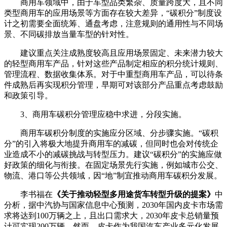
商用车领域中，由于车型品类繁杂、质量跨度大，且不同
类型商用车的应用场景等方面存在较大差异，“碳积分”制度设
计之初需要全面统筹、通盘考虑，注意规则的通用性与不同场
景、不同碳排放当量车型的针对性。
建议重点关注成熟度较高且应用场景固定、未来潜力较大
的轻型商用车产品，针对这些产品制定相应的积分统计规则、
管理流程、数据收集体系。对于中重型商用车产品，可以待条
件成熟后再实现积分管理，早期可对该部分产品重点考虑鼓励
和政策引导。
3、商用车碳积分管理应稳中求进，分段实施。
商用车碳积分制度的实施应分区域、分步骤实施。“碳积
分”的引入将极大地提升商用车的减碳，但同时也会对传统企
业造成不小的减碳挑战与转型压力。建议“碳积分”的实施应做
好政策的细化与衔接。在固定场景先行实施，例如城市公交、
物流、港口等公共领域，因“地”制宜推动商用车碳积分发展。
李书福在
《关于推动轻型多用途货车转型升级的提案》
中
分析，据中汽协与国家信息中心预测，2030年国内皮卡市场需
求将达到100万辆之上，且出口需求大，2030年皮卡总销量预
计可实现200万辆。然而，皮卡作为我国汽车产业多元化发展