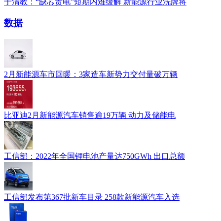
于清教：“缺芯贵电”短期内难缓解 新能源行业洗牌将
数据
2月新能源车市回暖：3家造车新势力交付量破万辆
比亚迪2月新能源汽车销售逾19万辆 动力及储能电
工信部：2022年全国锂电池产量达750GWh 出口总额
工信部发布第367批新车目录 258款新能源汽车入选