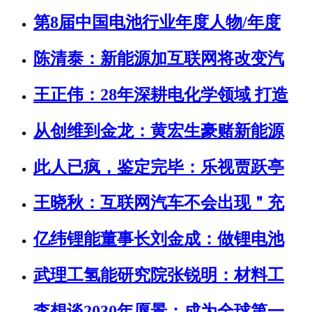
第8届中国电池行业年度人物/年度
陈清泰：新能源加互联网将改变汽
王正伟：28年深耕电化学领域 打造
从创维到金龙：黄宏生豪赌新能源
此人已疯，鉴定完毕：乐视贾跃亭
王晓秋：互联网汽车不会出现＂充
亿纬锂能董事长刘金成：做锂电池
武理工氢能研究院张锐明：材料工
李想谈2030年愿景：成为全球第一