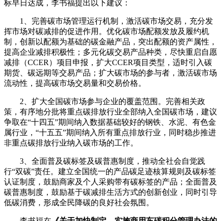
标早日达成，李书福提出以下建议：
1、完善碳市场管理运行机制，激活碳市场交易，充分发
挥市场对碳减排的促进作用。优化碳市场配额发放及履约机
制，创新以配额为基础的碳金融产品，突出配额的资产属性，
提高企业减排积极性；多元化碳交易产品种类，尽快重启自愿
减排（CCER）项目申报，扩大CCER项目类型，适时引入碳
期货、碳远期等交易产品；扩大碳市场的参与者，激活碳市场
流动性，提高碳市场交易量和交易价格。
2、扩大全国碳市场参与企业的覆盖范围。完善相关政
策，有序地分批将重点碳排放行业全部纳入全国碳市场，建议
争取在“十四五”期间纳入数据基础较好的钢铁、水泥、有色金
属行业，“十五五”期间纳入所有重点排放行业，同时稳步推进
非重点碳排放行业纳入碳市场的工作。
3、全面普及碳标签及碳普惠制度，推动全社会自觉践
行“双碳”责任。建立全国统一的产品碳足迹核算规则及碳标签
认证制度，鼓励商家及个人采购带有碳标签的产品；全面普及
碳普惠制度，鼓励基于碳减排生活方式的创新创业，同时引导
低碳消费，形成全民降碳的良好社会氛围。
李书福在
《关于加快制定、实施商用车碳积分管理办法的