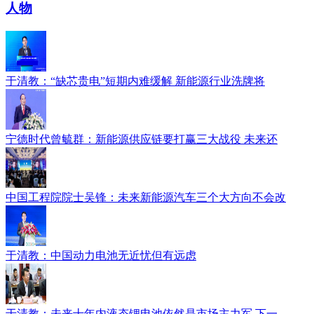
人物
于清教：“缺芯贵电”短期内难缓解 新能源行业洗牌将
宁德时代曾毓群：新能源供应链要打赢三大战役 未来还
中国工程院院士吴锋：未来新能源汽车三个大方向不会改
于清教：中国动力电池无近忧但有远虑
于清教：未来十年内液态锂电池依然是市场主力军 下一