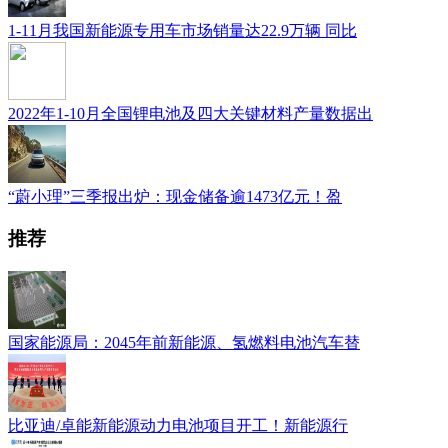
1-11月我国新能源专用车市场销量达22.9万辆 同比
2022年1-10月全国锂电池及四大关键材料产量数据出
“蔚小理”三季报出炉：现金储备逾1473亿元！盈
推荐
国家能源局：2045年前新能源、氢燃料电池汽车替
比亚迪/卓能新能源动力电池项目开工！新能源行