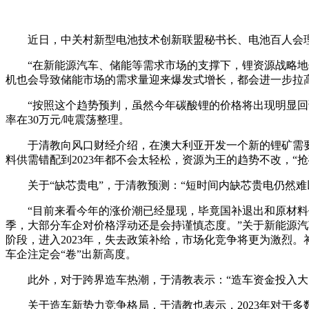
近日，中关村新型电池技术创新联盟秘书长、电池百人会理
“在新能源汽车、储能等需求市场的支撑下，锂资源战略地
机也会导致储能市场的需求量迎来爆发式增长，都会进一步拉
“按照这个趋势预判，虽然今年碳酸锂的价格将出现明显回
率在30万元/吨震荡整理。
于清教向风口财经介绍，在澳大利亚开发一个新的锂矿需要
料供需错配到2023年都不会太轻松，资源为王的趋势不改，“
关于“缺芯贵电”，于清教预测：“短时间内缺芯贵电仍然难
“目前来看今年的涨价潮已经显现，毕竟国补退出和原材料
季，大部分车企对价格浮动还是会持谨慎态度。”关于新能源汽
阶段，进入2023年，失去政策补给，市场化竞争将更为激烈
车企注定会“卷”出新高度。
此外，对于跨界造车热潮，于清教表示：“造车资金投入大
关于造车新势力竞争格局，于清教也表示，2023年对于