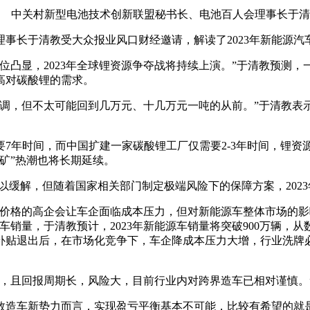
中关村新型电池技术创新联盟秘书长、电池百人会理事长于清
事长于清教受大众报业风口财经邀请，解读了2023年新能源汽
位凸显，2023年全球锂资源争夺战将持续上演。”于清教预测
高对碳酸锂的需求。
调，但不太可能回到几万元、十几万元一吨的从前。”于清教表示
7年时间，而中国扩建一家碳酸锂工厂仅需要2-3年时间，锂
抢矿”热潮也将长期延续。
以缓解，但随着国家相关部门制定极端风险下的保障方案，2023年
价格的高企会让车企面临成本压力，但对新能源车整体市场的影响
车销量，于清教预计，2023年新能源车销量将突破900万辆，
。补贴退出后，在市场化竞争下，车企降成本压力大增，行业洗牌必
，且回报周期长，风险大，目前行业内对跨界造车已相对谨慎。
多数造车新势力而言，实现盈亏平衡基本不可能，比较有希望的就