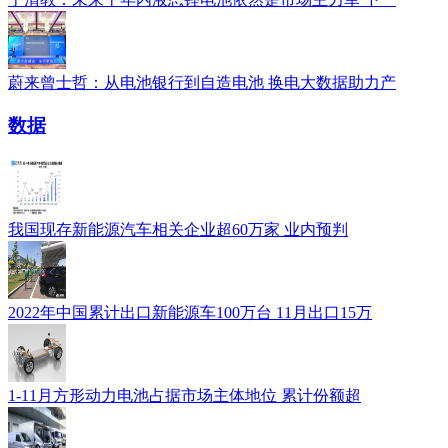
蔚来曾士哲：从电池银行到自造电池 换电大数据助力产
数据
我国现存新能源汽车相关企业超60万家 业内预判
2022年中国累计出口新能源车100万台 11月出口15万
1-11月方形动力电池占据市场主体地位 累计份额超