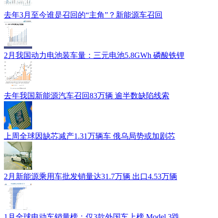
去年3月至今谁是召回的“主角”？新能源车召回
2月我国动力电池装车量：三元电池5.8GWh 磷酸铁锂
去年我国新能源汽车召回83万辆 逾半数缺陷线索
上周全球因缺芯减产1.31万辆车 俄乌局势或加剧芯
2月新能源乘用车批发销量达31.7万辆 出口4.53万辆
1月全球电动车销量榜：仅3款外国车上榜 Model 3跌