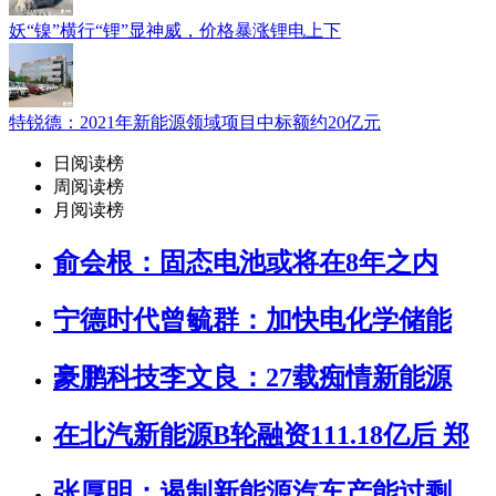
妖“镍”横行“锂”显神威，价格暴涨锂电上下
特锐德：2021年新能源领域项目中标额约20亿元
日阅读榜
周阅读榜
月阅读榜
俞会根：固态电池或将在8年之内
宁德时代曾毓群：加快电化学储能
豪鹏科技李文良：27载痴情新能源
在北汽新能源B轮融资111.18亿后 郑
张厚明：遏制新能源汽车产能过剩