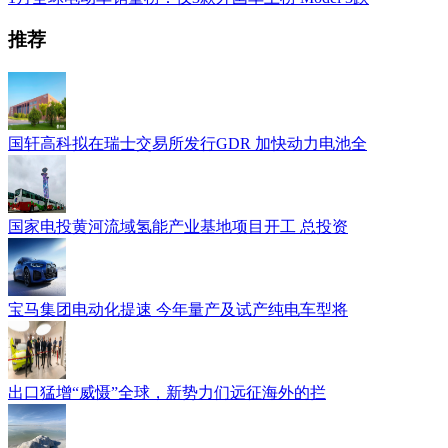
推荐
国轩高科拟在瑞士交易所发行GDR 加快动力电池全
国家电投黄河流域氢能产业基地项目开工 总投资
宝马集团电动化提速 今年量产及试产纯电车型将
出口猛增“威慑”全球，新势力们远征海外的拦