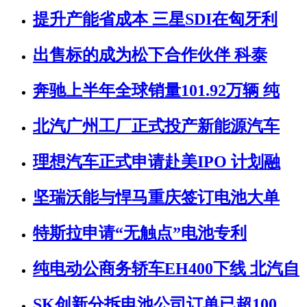
提升产能省成本 三星SDI在匈牙利
出售标的成为松下合作伙伴 科泰
奔驰上半年全球销量101.92万辆 纯
北汽广州工厂正式投产新能源汽车
理想汽车正式申请赴美IPO 计划融
坚瑞沃能与悍马重庆签订电池大单
特斯拉申请“无触点”电池专利
纯电动公商务轿车EH400下线 北汽自
SK创新分拆电池公司订单已超100