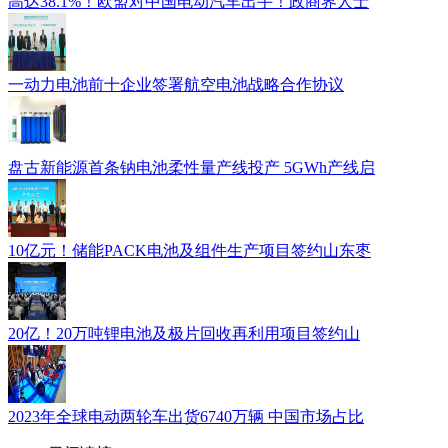
高达38.1%！欧盟对中国电动汽车出手！政商界人士
一动力电池前十企业签署航空电池战略合作协议
盘古新能源首条钠电池柔性量产线投产 5GWh产线启
10亿元！储能PACK电池及组件生产项目签约山东枣
20亿！20万吨锂电池及极片回收再利用项目签约山
2023年全球电动两轮车出货6740万辆 中国市场占比