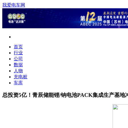
我爱电车网
首页
行业
公司
数据
人物
充电桩
车库
总投资5亿！青辰储能锂/钠电池PACK集成生产基地