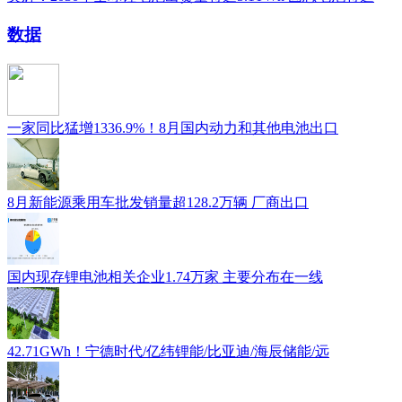
数据
一家同比猛增1336.9%！8月国内动力和其他电池出口
8月新能源乘用车批发销量超128.2万辆 厂商出口
国内现存锂电池相关企业1.74万家 主要分布在一线
42.71GWh！宁德时代/亿纬锂能/比亚迪/海辰储能/远