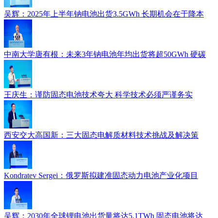
吴辉：2025年上半年钠电池出货3.5GWh 长期机会在于降本
中南大学唐有根：未来3年钠电池年均出货将超50GWh 硬碳
王庆生：谨防固态电池技术夸大 科学技术必须严谨务实
西安交大高国新：三大固态电解质材料技术挑战及解决策
Kondratev Sergei：俄罗斯拟建准固态动力电池产业化项目
吴辉：2030年全球锂电池出货量将达5.1TWh 固态电池将达