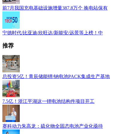
前7月我国充电基础设施增量387.8万个 换电站保有
宁德时代/比亚迪/欣旺达/新能安/远景等上榜！中
推荐
总投资5亿！青辰储能锂/钠电池PACK集成生产基地
7.5亿！浙江平湖这一锂电池结构件项目开工
赛科动力朱高龙：硫化物全固态电池产业化亟待