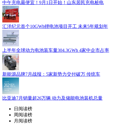
中午充电最便宜！9月1日开始！山东居民充电桩电
汇洋纪元首个10GWh锂电池项目开工 未来5年规划年
上半年全球动力电池装车量304.3GWh 4家中企市占率
新能源品牌7月战报：5家新势力交付破万 传统车
比亚迪7月销量超26万辆 动力及储能电池装机总量
日阅读榜
周阅读榜
月阅读榜