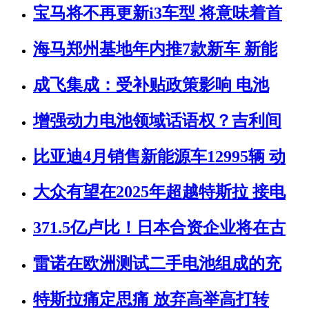
宝马将不再更新i3车型 将意味着首
海马郑州基地年内推7款新车 新能
成飞集成：受补贴政策影响 电池
增强动力电池领域话语权？吉利间
比亚迪4月销售新能源车12995辆 动
大众有望在2025年超越特斯拉 接电
371.5亿卢比！日本合资企业将在古
雷诺在欧洲测试二手电池组成的充
特斯拉痛定思痛 放弃高举高打转