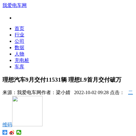
我爱电车网
首页
行业
公司
数据
人物
充电桩
车库
理想汽车9月交付11531辆 理想L9首月交付破万
来源：
我爱电车网
作者：
梁小婧
2022-10-02 09:28 点击：
二
维码