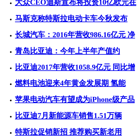
大众CEO迪斯宣布将投资10亿欧元在
马斯克称特斯拉电动卡车今秋发布
长城汽车：2016年营收986.16亿元 净
青岛比亚迪：今年上半年产值约
比亚迪2017年营收1058.9亿元 同比增
燃料电池迎来4年黄金发展期 氢能
苹果电动汽车有望成为iPhone级产品
比亚迪7月新能源车销售1.51万辆
特斯拉促销新招 推荐购买新老用