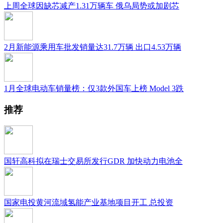
上周全球因缺芯减产1.31万辆车 俄乌局势或加剧芯
2月新能源乘用车批发销量达31.7万辆 出口4.53万辆
1月全球电动车销量榜：仅3款外国车上榜 Model 3跌
推荐
国轩高科拟在瑞士交易所发行GDR 加快动力电池全
国家电投黄河流域氢能产业基地项目开工 总投资