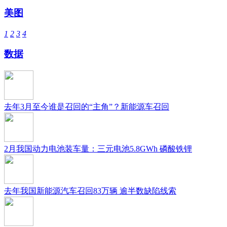
美图
1
2
3
4
数据
去年3月至今谁是召回的“主角”？新能源车召回
2月我国动力电池装车量：三元电池5.8GWh 磷酸铁锂
去年我国新能源汽车召回83万辆 逾半数缺陷线索