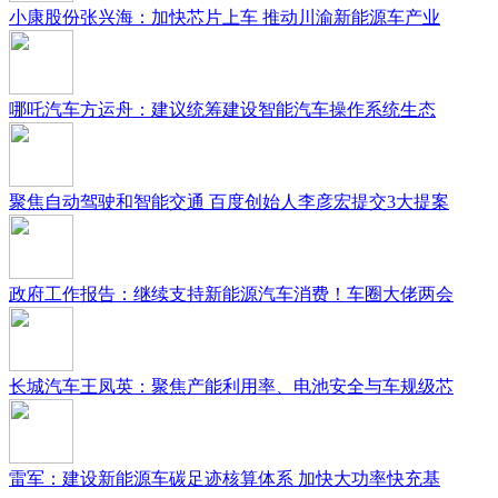
小康股份张兴海：加快芯片上车 推动川渝新能源车产业
哪吒汽车方运舟：建议统筹建设智能汽车操作系统生态
聚焦自动驾驶和智能交通 百度创始人李彦宏提交3大提案
政府工作报告：继续支持新能源汽车消费！车圈大佬两会
长城汽车王凤英：聚焦产能利用率、电池安全与车规级芯
雷军：建设新能源车碳足迹核算体系 加快大功率快充基