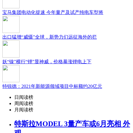
宝马集团电动化提速 今年量产及试产纯电车型将
出口猛增“威慑”全球，新势力们远征海外的拦
妖“镍”横行“锂”显神威，价格暴涨锂电上下
特锐德：2021年新能源领域项目中标额约20亿元
日阅读榜
周阅读榜
月阅读榜
特斯拉MODEL 3量产车或6月亮相 外