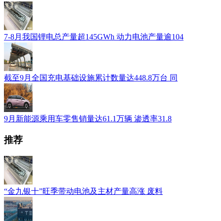
7-8月我国锂电总产量超145GWh 动力电池产量逾104
截至9月全国充电基础设施累计数量达448.8万台 同
9月新能源乘用车零售销量达61.1万辆 渗透率31.8
推荐
“金九银十”旺季带动电池及主材产量高涨 废料