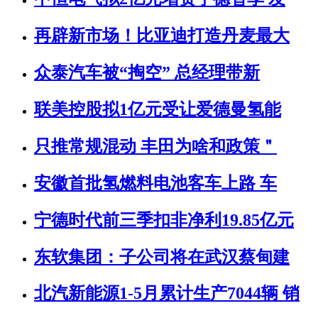
再辟新市场！比亚迪打造丹麦最大
众泰汽车被“掏空” 总经理带新
联美控股拟1亿元受让爱德曼氢能
只推常规混动 丰田为啥和政策＂
安徽首批氢燃料电池客车上路 车
宁德时代前三季扣非净利19.85亿元
东软集团：子公司将在武汉蔡甸建
北汽新能源1-5月累计生产7044辆 销