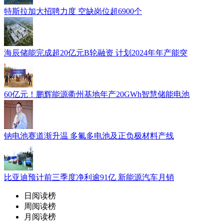
特斯拉加大招聘力度 空缺岗位超6900个
海辰储能完成超20亿元B轮融资 计划2024年年产能突
60亿元！鹏辉能源衢州基地年产20GWh智慧储能电池
钠电池赛道渐升温 多氟多电池及正负极材料产线
比亚迪预计前三季度净利逾91亿 新能源汽车月销
日阅读榜
周阅读榜
月阅读榜