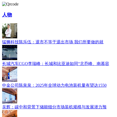
人物
猛狮科技陈乐伍：退市不等于退出市场 我们所要做的就
长城汽车CGO李瑞峰：长城和比亚迪如同“北乔峰、南慕容
中金公司陈泉泉：2025年全球动力电池装机量有望达1550
吴辉：碳中和背景下储能细分市场装机规模与发展潜力预