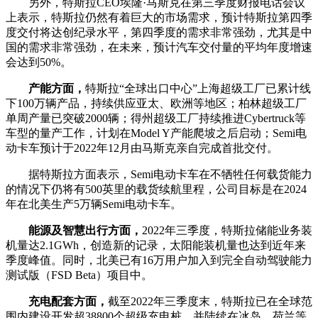
另外，特斯拉CEO埃隆·马斯克在第三季度财报电话会议
上表示，特斯拉仍然有着巨大的市场需求，预计特斯拉第四季
度交付将达创纪录水平，第四季度的需求非常强劲，尤其是中
国的需求非常强劲，在未来，预计汽车交付量的平均年度增速
会达到50%。
产能方面，
特斯拉“全球出口中心”上海超级工厂已累计线
下100万辆产品，持续供应亚太、欧洲等地区；柏林超级工厂
单周产量已突破2000辆；得州超级工厂持续推进Cybertruck等
车型的量产工作，计划在Model Y产能爬坡之后启动；Semi电
动卡车预计于2022年12月由马斯克亲自完成首批交付。
据特斯拉方面表示，Semi电动卡车在不牺牲任何载货能力
的情况下仍将有500英里的载货续航里程，公司目标是在2024
年在北美生产5万辆Semi电动卡车。
能源及智慧出行方面，
2022年三季度，特斯拉储能业务装
机量达2.1GWh，创造新的记录，太阳能装机量也达到近年来
季度峰值。同时，北美已有16万用户加入到完全自动驾驶能力
测试版（FSD Beta）项目中。
充电配套方面，
截至2022年三季度末，特斯拉已在全球范
围内建设开发超38800个超级充电桩，并陆续在冰岛、荷兰等