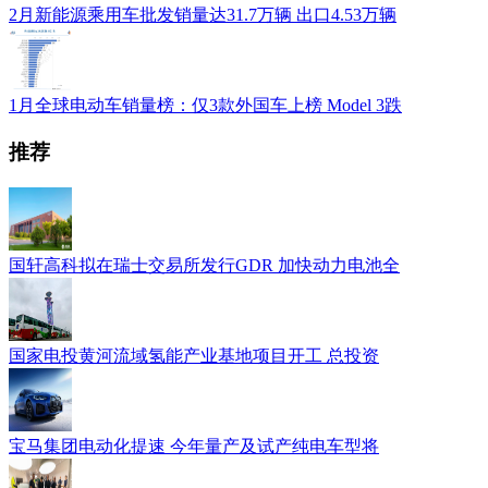
2月新能源乘用车批发销量达31.7万辆 出口4.53万辆
1月全球电动车销量榜：仅3款外国车上榜 Model 3跌
推荐
国轩高科拟在瑞士交易所发行GDR 加快动力电池全
国家电投黄河流域氢能产业基地项目开工 总投资
宝马集团电动化提速 今年量产及试产纯电车型将