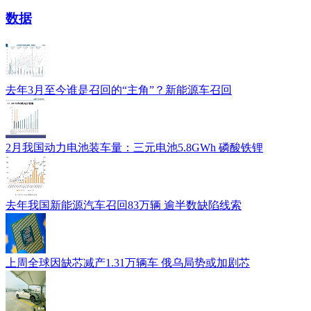
数据
去年3月至今谁是召回的“主角”？新能源车召回
2月我国动力电池装车量：三元电池5.8GWh 磷酸铁锂
去年我国新能源汽车召回83万辆 逾半数缺陷线索
上周全球因缺芯减产1.31万辆车 俄乌局势或加剧芯