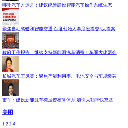
哪吒汽车方运舟：建议统筹建设智能汽车操作系统生态
聚焦自动驾驶和智能交通 百度创始人李彦宏提交3大提案
政府工作报告：继续支持新能源汽车消费！车圈大佬两会
长城汽车王凤英：聚焦产能利用率、电池安全与车规级芯
雷军：建设新能源车碳足迹核算体系 加快大功率快充基
美图
1
2
3
4