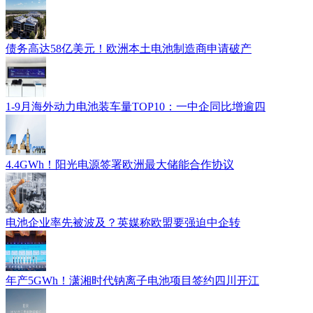
债务高达58亿美元！欧洲本土电池制造商申请破产
1-9月海外动力电池装车量TOP10：一中企同比增逾四
4.4GWh！阳光电源签署欧洲最大储能合作协议
电池企业率先被波及？英媒称欧盟要强迫中企转
年产5GWh！潇湘时代钠离子电池项目签约四川开江