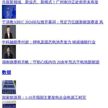
共探新领域、新业态、新模式！广州南沙正处前所未有发
于清教ABEC 2024论坛致开幕词：笃定万亿级新能源赛道 风
中科融能李付超：锂电及固态电池齐发力 铸就储能行业
湖南德赛程月帆：守初心练内功 20余年笃志于电池新能源
数据
国家能源局：1-10月我国主要发电企业电源工程完