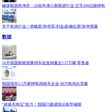
融捷能源朱坤庆：20余年潜心新能源行业 主导200亿级锂电
关于电池行业！曾毓群/孙华军/刘金成/杨红新/朱华荣最
数据
10月我国新能源乘用车批发销量近137万辆 零售渗
我国现存2.5万家锂电池相关企业 动力电池出货量
“超级充电宝”给力！我国已建成投运新型储能