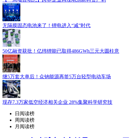
无隔膜固态电池来了！锂电进入“减”时代
50亿融资获批！亿纬锂能已取得486GWh三元大圆柱意
继5万套大单后！众钠能源再签5万台轻型电动车场
现存7.3万家低空经济相关企业 28%集聚科学研究技
日阅读榜
周阅读榜
月阅读榜