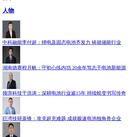
人物
中科融能李付超：锂电及固态电池齐发力 铸就储能行业
湖南德赛程月帆：守初心练内功 20余年笃志于电池新能源
领湃科技于洪涛：深耕电池行业逾15年 持续蜕变书写传奇
巨湾技研裴锋：攻克超充难题 成就极速电池独角兽企业