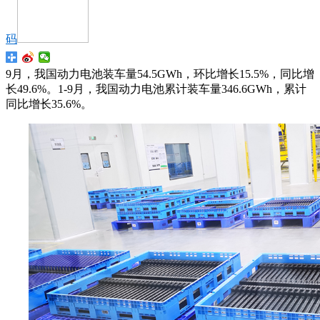
码
9月，我国动力电池装车量54.5GWh，环比增长15.5%，同比增
长49.6%。1-9月，我国动力电池累计装车量346.6GWh，累计
同比增长35.6%。