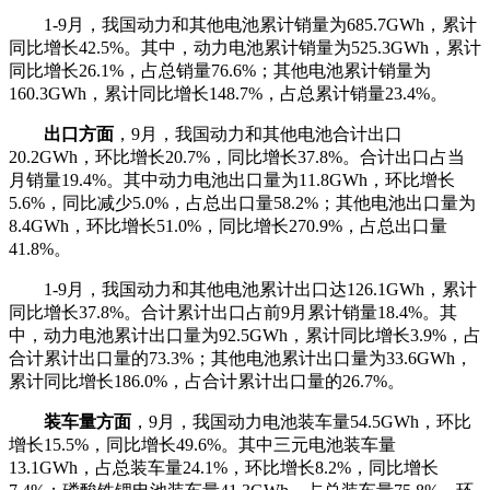
1-9月，我国动力和其他电池累计销量为685.7GWh，累计
同比增长42.5%。其中，动力电池累计销量为525.3GWh，累计
同比增长26.1%，占总销量76.6%；其他电池累计销量为
160.3GWh，累计同比增长148.7%，占总累计销量23.4%。
出口方面
，9月，我国动力和其他电池合计出口
20.2GWh，环比增长20.7%，同比增长37.8%。合计出口占当
月销量19.4%。其中动力电池出口量为11.8GWh，环比增长
5.6%，同比减少5.0%，占总出口量58.2%；其他电池出口量为
8.4GWh，环比增长51.0%，同比增长270.9%，占总出口量
41.8%。
1-9月，我国动力和其他电池累计出口达126.1GWh，累计
同比增长37.8%。合计累计出口占前9月累计销量18.4%。其
中，动力电池累计出口量为92.5GWh，累计同比增长3.9%，占
合计累计出口量的73.3%；其他电池累计出口量为33.6GWh，
累计同比增长186.0%，占合计累计出口量的26.7%。
装车量方面
，9月，我国动力电池装车量54.5GWh，环比
增长15.5%，同比增长49.6%。其中三元电池装车量
13.1GWh，占总装车量24.1%，环比增长8.2%，同比增长