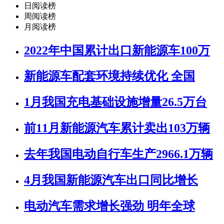
日阅读榜
周阅读榜
月阅读榜
2022年中国累计出口新能源车100万
新能源车配套环境持续优化 全国
1月我国充电基础设施增量26.5万台
前11月新能源汽车累计卖出103万辆
去年我国电动自行车生产2966.1万辆
4月我国新能源汽车出口同比增长
电动汽车需求增长强劲 明年全球