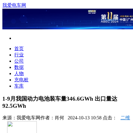
我爱电车网
首页
行业
公司
数据
人物
充电桩
车库
1-9月我国动力电池装车量346.6GWh 出口量达
92.5GWh
来源：
我爱电车网
作者：
肖何
2024-10-13 10:58 点击：
二维