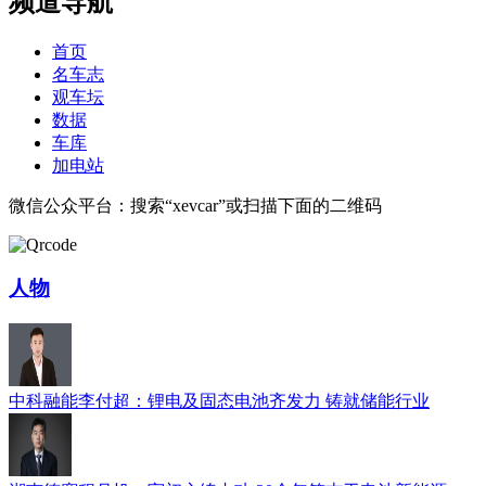
频道导航
首页
名车志
观车坛
数据
车库
加电站
微信公众平台：搜索“xevcar”或扫描下面的二维码
人物
中科融能李付超：锂电及固态电池齐发力 铸就储能行业