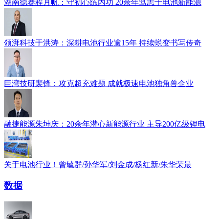
湖南德赛程月帆：守初心练内功 20余年笃志于电池新能源
领湃科技于洪涛：深耕电池行业逾15年 持续蜕变书写传奇
巨湾技研裴锋：攻克超充难题 成就极速电池独角兽企业
融捷能源朱坤庆：20余年潜心新能源行业 主导200亿级锂电
关于电池行业！曾毓群/孙华军/刘金成/杨红新/朱华荣最
数据