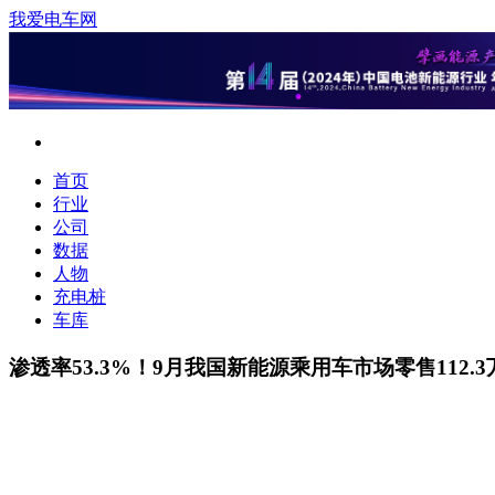
我爱电车网
首页
行业
公司
数据
人物
充电桩
车库
渗透率53.3%！9月我国新能源乘用车市场零售112.3