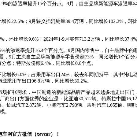
月33.9%的渗透率提升15个百分点。9月，自主品牌新能源车渗透
长22.5%；9月狭义插混销量39.4万辆，同比增长102.2%，环比
环比增长9.6%；2024年1-9月零售713.2万辆，同比增长37.4
.9%的渗透率提升16.4个百分点。9月国内零售中，自主品牌中的新
，9月主流自主品牌新能源车零售份额73%，同比增长1个百分点
分点；特斯拉份额6.4%，同比增长0.6个点。
，环比增长6.0%，占乘用车出口24%，较去年同期持平；其中纯电
能源乘用车出口96.8万辆，同比增长30.2%。
市场扩张需求，中国制造的新能源品牌产品越来越多地走出国门
方面优秀的企业是：比亚迪30,512辆、特斯拉中国16,121辆、
辆、长城汽车2,872辆、小鹏汽车2,790辆、吉利汽车1,655辆、哪吒
规模。
网官方微信（xevcar）！