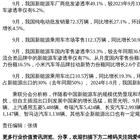
9月，我国新能源车厂商批发渗透率49.1%，较2023年9
车渗透率仅有6.2%。
9月，我国纯电动批发销量72.3万辆，同比增长27.1%，环比增
增长4.5%。
9月，我国新能源乘用车市场零售112.3万辆，同比增长50.9%，
9月，我国新能源车国内零售渗透率53.3%，较去年同期36
流合资品牌中的新能源车渗透率仅有7%。从月度国内零售份额看
力份额16.5%，小米汽车等品牌拉动新势力份额同比增长2.6个百
9月，我国新能源乘用车出口10.5万辆，同比增长19.3%
占新能源出口的30%（去年同期50%）。2024年1-9月，我国新
乘联分会分析称，伴随着中国新能源车的规模优势显现和
扰，但自主插混出口到发展中国家的增长迅猛，前景光明。9月厂商出口
辆、上汽通用五菱5,488辆、奇瑞汽车5,424辆、长安汽车2,993
1,147辆、智马达汽车1,138辆。其他车企新能源出口也有一定
责任编辑：张倩
更多行业价值资讯浏览、分享，欢迎扫描下方二维码关注我爱电车