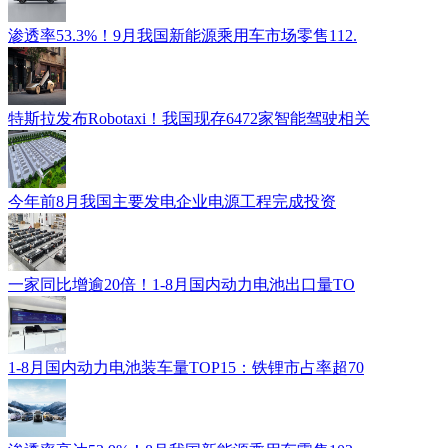
渗透率53.3%！9月我国新能源乘用车市场零售112.
特斯拉发布Robotaxi！我国现存6472家智能驾驶相关
今年前8月我国主要发电企业电源工程完成投资
一家同比增逾20倍！1-8月国内动力电池出口量TO
1-8月国内动力电池装车量TOP15：铁锂市占率超70