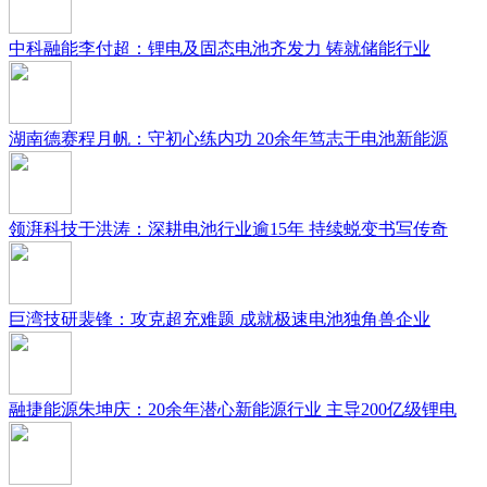
中科融能李付超：锂电及固态电池齐发力 铸就储能行业
湖南德赛程月帆：守初心练内功 20余年笃志于电池新能源
领湃科技于洪涛：深耕电池行业逾15年 持续蜕变书写传奇
巨湾技研裴锋：攻克超充难题 成就极速电池独角兽企业
融捷能源朱坤庆：20余年潜心新能源行业 主导200亿级锂电