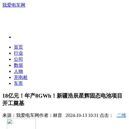
我爱电车网
首页
行业
公司
数据
人物
充电桩
车库
18亿元！年产8GWh！新疆浩辰星辉固态电池项目
开工奠基
来源：
我爱电车网
作者：
林音
2024-10-13 10:31 点击：
二维