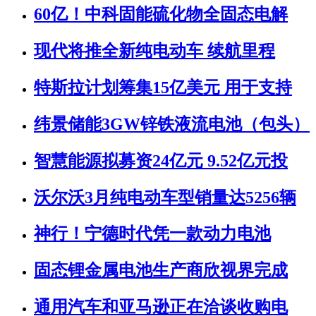
60亿！中科固能硫化物全固态电解
现代将推全新纯电动车 续航里程
特斯拉计划筹集15亿美元 用于支持
纬景储能3GW锌铁液流电池（包头）
智慧能源拟募资24亿元 9.52亿元投
沃尔沃3月纯电动车型销量达5256辆
神行！宁德时代凭一款动力电池
固态锂金属电池生产商欣视界完成
通用汽车和亚马逊正在洽谈收购电