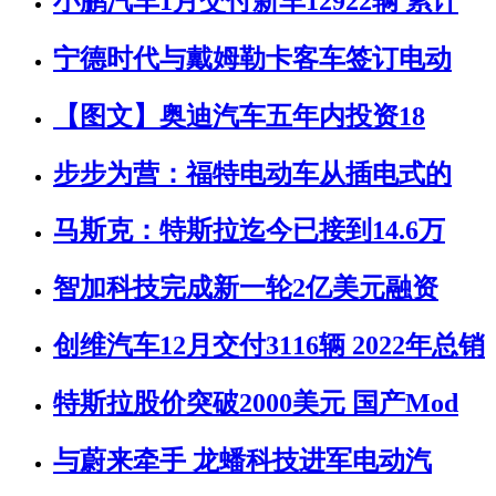
小鹏汽车1月交付新车12922辆 累计
宁德时代与戴姆勒卡客车签订电动
【图文】奥迪汽车五年内投资18
步步为营：福特电动车从插电式的
马斯克：特斯拉迄今已接到14.6万
智加科技完成新一轮2亿美元融资
创维汽车12月交付3116辆 2022年总销
特斯拉股价突破2000美元 国产Mod
与蔚来牵手 龙蟠科技进军电动汽