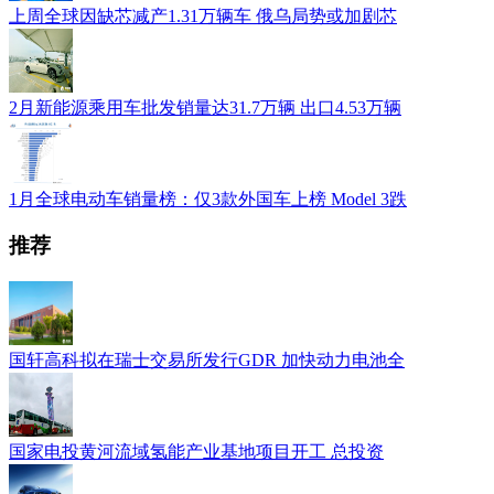
上周全球因缺芯减产1.31万辆车 俄乌局势或加剧芯
2月新能源乘用车批发销量达31.7万辆 出口4.53万辆
1月全球电动车销量榜：仅3款外国车上榜 Model 3跌
推荐
国轩高科拟在瑞士交易所发行GDR 加快动力电池全
国家电投黄河流域氢能产业基地项目开工 总投资