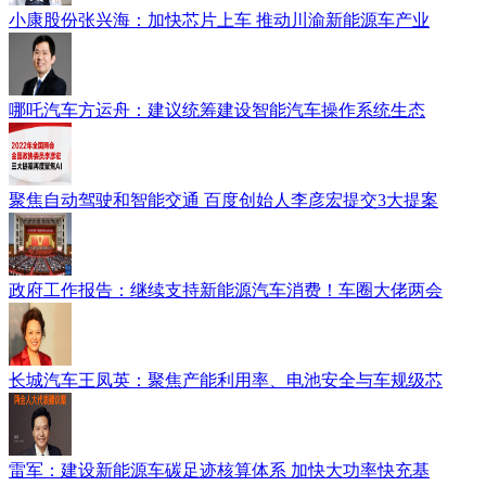
小康股份张兴海：加快芯片上车 推动川渝新能源车产业
哪吒汽车方运舟：建议统筹建设智能汽车操作系统生态
聚焦自动驾驶和智能交通 百度创始人李彦宏提交3大提案
政府工作报告：继续支持新能源汽车消费！车圈大佬两会
长城汽车王凤英：聚焦产能利用率、电池安全与车规级芯
雷军：建设新能源车碳足迹核算体系 加快大功率快充基