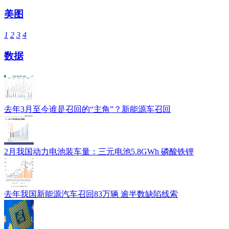
美图
1
2
3
4
数据
去年3月至今谁是召回的“主角”？新能源车召回
2月我国动力电池装车量：三元电池5.8GWh 磷酸铁锂
去年我国新能源汽车召回83万辆 逾半数缺陷线索