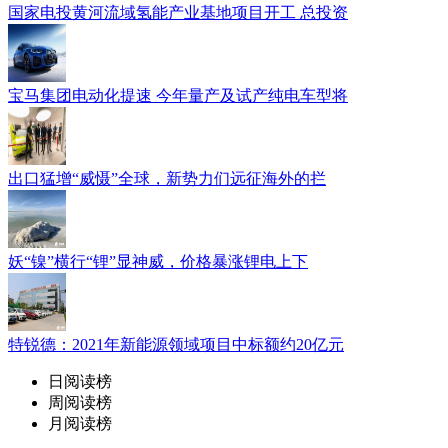
国家电投黄河流域氢能产业基地项目开工 总投资
宝马集团电动化提速 今年量产及试产纯电车型将
出口猛增“威慑”全球，新势力们远征海外的拦
妖“镍”横行“锂”显神威，价格暴涨锂电上下
特锐德：2021年新能源领域项目中标额约20亿元
日阅读榜
周阅读榜
月阅读榜