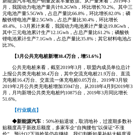
新能源汽车电池产销量及装车量数据。从产量来看，2019年3
月，我国动力电池产量共计8.2GWh，环比增长70.2%。其中三
元电池产量5.5GWh，占总产量比66.8%，环比增长82.0%；磷
酸铁锂电池产量2.5GWh，占总产量比30.4%，环比增长
49.4%。1-3月累计来看，我国动力电池累计产量达19.8Gwh，
其中三元电池累计生产12.1Gwh，占总产量比61.2%；磷酸铁
锂电池累计生产7.1Gwh，占总产量比35.8%；其它材料电池占
比3%。
【3月公共充电桩新增38.4万台，增51.6%】
公共充电桩来看，截至2019年3月，联盟内成员单位总计
上报公共类充电桩38.4万台，其中交流充电桩21.9万台、直流
充电桩16.4万台、交直流一体充电桩0.05万台。2019年3月较
2019年2月公共类充电桩增加35947台。从2018年4月到2019年3
月，月均新增公共类充电桩约10875台，2019年3月同比增长
51.6%。
【行业观点】
◆新能源汽车
：50%补贴退坡，取消地补，过渡期多数补
贴额度高于新政后额度，多家车企“自掏腰包”以保证“不涨
价”，预计Q2下游抢装仍在继续。我们判断如果补贴大幅度退