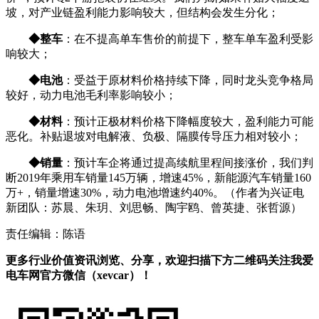
坡，对产业链盈利能力影响较大，但结构会发生分化；
◆整车
：在不提高单车售价的前提下，整车单车盈利受影
响较大；
◆电池
：受益于原材料价格持续下降，同时龙头竞争格局
较好，动力电池毛利率影响较小；
◆材料
：预计正极材料价格下降幅度较大，盈利能力可能
恶化。补贴退坡对电解液、负极、隔膜传导压力相对较小；
◆销量
：预计车企将通过提高续航里程间接涨价，我们判
断2019年乘用车销量145万辆，增速45%，新能源汽车销量160
万+，销量增速30%，动力电池增速约40%。（作者为兴证电
新团队：苏晨、朱玥、刘思畅、陶宇鸥、曾英捷、张哲源）
责任编辑：陈语
更多行业价值资讯浏览、分享，欢迎扫描下方二维码关注我爱
电车网官方微信（xevcar）！