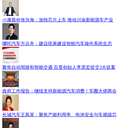
小康股份张兴海：加快芯片上车 推动川渝新能源车产业
哪吒汽车方运舟：建议统筹建设智能汽车操作系统生态
聚焦自动驾驶和智能交通 百度创始人李彦宏提交3大提案
政府工作报告：继续支持新能源汽车消费！车圈大佬两会
长城汽车王凤英：聚焦产能利用率、电池安全与车规级芯