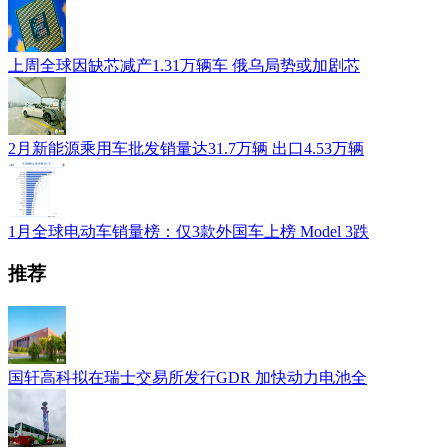
上周全球因缺芯减产1.31万辆车 俄乌局势或加剧芯
2月新能源乘用车批发销量达31.7万辆 出口4.53万辆
1月全球电动车销量榜：仅3款外国车上榜 Model 3跌
推荐
国轩高科拟在瑞士交易所发行GDR 加快动力电池全