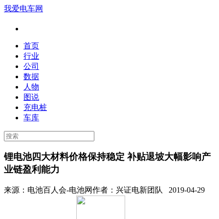
我爱电车网
首页
行业
公司
数据
人物
图说
充电桩
车库
锂电池四大材料价格保持稳定 补贴退坡大幅影响产
业链盈利能力
来源：
电池百人会-电池网
作者：
兴证电新团队
2019-04-29