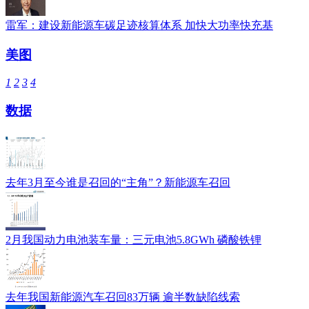
雷军：建设新能源车碳足迹核算体系 加快大功率快充基
美图
1
2
3
4
数据
去年3月至今谁是召回的“主角”？新能源车召回
2月我国动力电池装车量：三元电池5.8GWh 磷酸铁锂
去年我国新能源汽车召回83万辆 逾半数缺陷线索