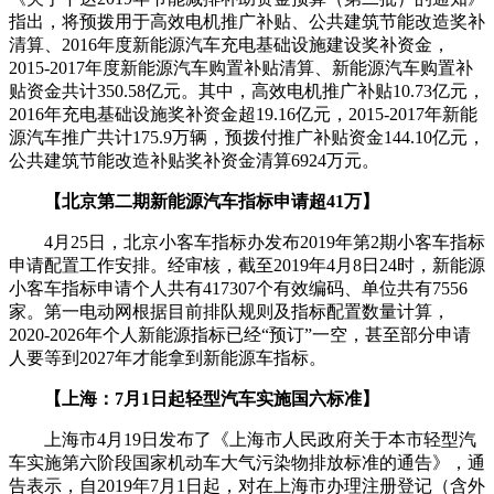
指出，将预拨用于高效电机推广补贴、公共建筑节能改造奖补
清算、2016年度新能源汽车充电基础设施建设奖补资金，
2015-2017年度新能源汽车购置补贴清算、新能源汽车购置补
贴资金共计350.58亿元。其中，高效电机推广补贴10.73亿元，
2016年充电基础设施奖补资金超19.16亿元，2015-2017年新能
源汽车推广共计175.9万辆，预拨付推广补贴资金144.10亿元，
公共建筑节能改造补贴奖补资金清算6924万元。
【北京第二期新能源汽车指标申请超41万】
4月25日，北京小客车指标办发布2019年第2期小客车指标
申请配置工作安排。经审核，截至2019年4月8日24时，新能源
小客车指标申请个人共有417307个有效编码、单位共有7556
家。第一电动网根据目前排队规则及指标配置数量计算，
2020-2026年个人新能源指标已经“预订”一空，甚至部分申请
人要等到2027年才能拿到新能源车指标。
【上海：7月1日起轻型汽车实施国六标准】
上海市4月19日发布了《上海市人民政府关于本市轻型汽
车实施第六阶段国家机动车大气污染物排放标准的通告》，通
告表示，自2019年7月1日起，对在上海市办理注册登记（含外