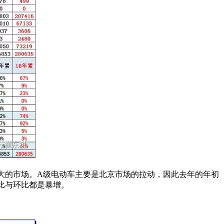
仍是最大的市场。A级电动车主要是北京市场的拉动，因此去年的年初
同比与环比都是暴增。