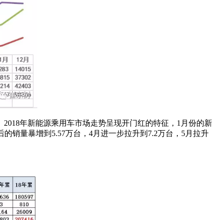
018年新能源乘用车市场走势呈现开门红的特征，1月份的新
的销量暴增到5.57万台，4月进一步拉升到7.2万台，5月拉升