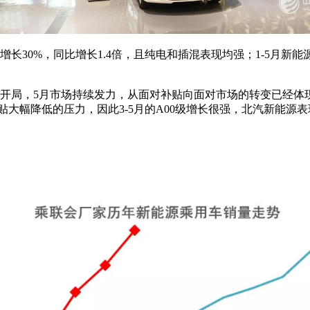
增长30%，同比增长1.4倍，且纯电和插混表现均强；1-5月新能
走势的开局，5月市场持续发力，从面对补贴向面对市场的转变已经体
贴大幅降低的压力，因此3-5月的A00级增长很强，北汽新能