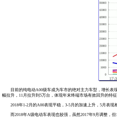
目前的纯电动A00级车成为车市的绝对主力车型，增长表现突
幅拉升，11月拉升到5万台，体现年末终端市场有效回升的特
2018年1-2月的A00表现平稳，3-5月的加速上升，5
而2018年A级电动车表现也较强，虽然2017年9月调整，但