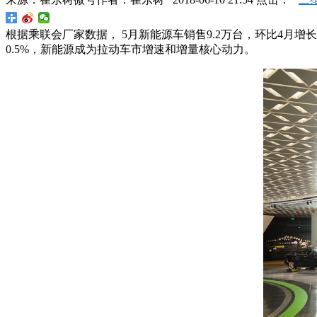
根据乘联会厂家数据， 5月新能源车销售9.2万台，环比4月增长
0.5%，新能源成为拉动车市增速和增量核心动力。