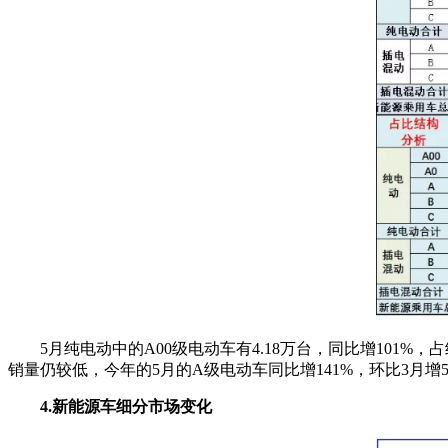
5月纯电动中的A00级电动车有4.18万台，同比增101
销量仍较低，今年的5月的A级电动车同比增141%，环比3月
4.新能源车细分市场变化