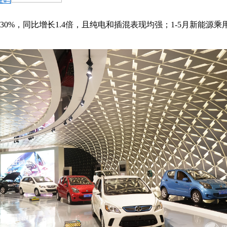
30%，同比增长1.4倍，且纯电和插混表现均强；1-5月新能源乘