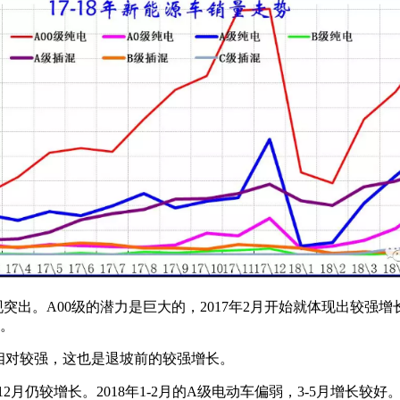
出。A00级的潜力是巨大的，2017年2月开始就体现出较强增长潜
征。
月表现相对较强，这也是退坡前的较强增长。
12月仍较增长。2018年1-2月的A级电动车偏弱，3-5月增长较好