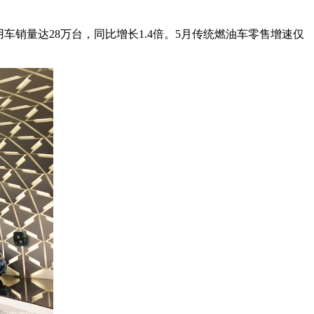
用车销量达28万台，同比增长1.4倍。5月传统燃油车零售增速仅