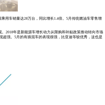
源乘用车销量达28万台，同比增长1.4倍。5月传统燃油车零售增
现。2018年是新能源车增长动力从限购和补贴政策推动转向市场
源表现超强。5月的有插混车的表现很强，比亚迪等较优秀，这也是