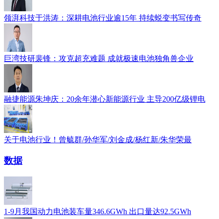
领湃科技于洪涛：深耕电池行业逾15年 持续蜕变书写传奇
巨湾技研裴锋：攻克超充难题 成就极速电池独角兽企业
融捷能源朱坤庆：20余年潜心新能源行业 主导200亿级锂电
关于电池行业！曾毓群/孙华军/刘金成/杨红新/朱华荣最
数据
1-9月我国动力电池装车量346.6GWh 出口量达92.5GWh