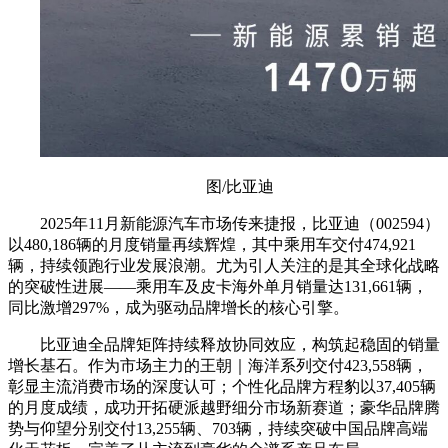
图/比亚迪
2025年11月新能源汽车市场传来捷报，比亚迪（002594）
以480,186辆的月度销量再续辉煌，其中乘用车交付474,921
辆，持续领跑行业发展浪潮。尤为引人关注的是其全球化战略
的突破性进展——乘用车及皮卡海外单月销量达131,661辆，
同比激增297%，成为驱动品牌增长的核心引擎。
比亚迪全品牌矩阵持续释放协同效应，构筑起稳固的销量
增长基石。作为市场主力的王朝｜海洋系列交付423,558辆，
彰显主流消费市场的深度认可；个性化品牌方程豹以37,405辆
的月度成绩，成功开拓硬派越野细分市场新赛道；豪华品牌腾
势与仰望分别交付13,255辆、703辆，持续突破中国品牌高端