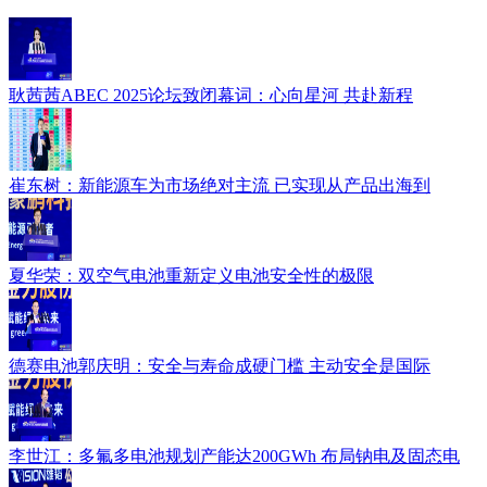
耿茜茜ABEC 2025论坛致闭幕词：心向星河 共赴新程
崔东树：新能源车为市场绝对主流 已实现从产品出海到
夏华荣：双空气电池重新定义电池安全性的极限
德赛电池郭庆明：安全与寿命成硬门槛 主动安全是国际
李世江：多氟多电池规划产能达200GWh 布局钠电及固态电