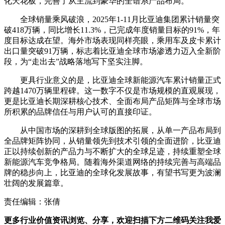
化天花板，完善了从主流到豪华的全谱系产品布局。
全球销量乘风破浪，2025年1-11月比亚迪集团累计销量突
破418万辆，同比增长11.3%，已完成年度销量目标的91%，年
度目标达成在望。海外市场表现同样亮眼，乘用车及皮卡累计
出口量突破91万辆，标志着比亚迪全球市场渗透力迈入全新阶
段，为“走出去”战略落地写下坚实注脚。
更具行业意义的是，比亚迪全球新能源汽车累计销量正式
跨越1470万辆里程碑。这一数字不仅是市场规模的直观展现，
更是比亚迪长期深耕核心技术、全面布局产品矩阵与全球市场
所积累的品牌信任与用户认可的直接印证。
从中国市场的深耕到全球版图的拓展，从单一产品布局到
全品牌矩阵协同，从销量领先到技术引领的全面进阶，比亚迪
正以持续创新的产品力与不断扩大的全球足迹，持续重塑全球
新能源汽车竞争格局。随着海外渠道网络的持续完善与高端品
牌的稳步向上，比亚迪的全球化发展故事，有望书写更为波澜
壮阔的发展篇章。
责任编辑：张倩
更多行业价值资讯浏览、分享，欢迎扫描下方二维码关注我爱