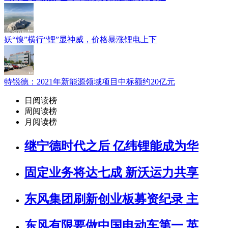
妖“镍”横行“锂”显神威，价格暴涨锂电上下
特锐德：2021年新能源领域项目中标额约20亿元
日阅读榜
周阅读榜
月阅读榜
继宁德时代之后 亿纬锂能成为华
固定业务将达七成 新沃运力共享
东风集团刷新创业板募资纪录 主
东风有限要做中国电动车第一 英