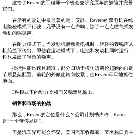
这给了Revero的工程师一个机会去研究原车的缺陷并完善
它们。
在所有的改进中最显著的是：安静。Revero的双电机在纯
电隐秘模式下行驶，几乎没有一点声响，除了一点点喷气式发
动机的嗡嗡声。
在耐力模式下，当发动机启动发电机时，轻轻的轰鸣声从
机舱盖下传出。即使在运动模式下，电池和发动机同时运行，
也只发出了轻微的噪声。
操控性能迅速且精准，部分归功于模仿迈凯伦超跑的自调
节后悬架配置。前轮的外倾使转向收紧，使Revero牢牢地抓住
地面。
3种模式下的动力柔和而又稳定地输出。
销售和市场的挑战
那么，Revero的定位是什么？公司计划书声称，Karma
是“一个奢侈品牌”。
但是汽车界可能会怀疑。美国汽车收藏家、著名脱口秀主