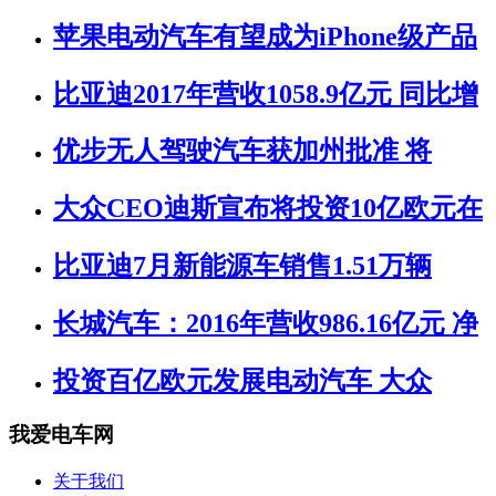
苹果电动汽车有望成为iPhone级产品
比亚迪2017年营收1058.9亿元 同比增
优步无人驾驶汽车获加州批准 将
大众CEO迪斯宣布将投资10亿欧元在
比亚迪7月新能源车销售1.51万辆
长城汽车：2016年营收986.16亿元 净
投资百亿欧元发展电动汽车 大众
我爱电车网
关于我们