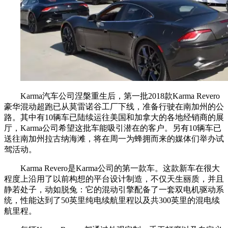
Karma汽车公司涅槃重生后，第一批2018款Karma Revero
豪华混动超跑已从莫雷诺谷工厂下线，准备行驶在南加州的公
路。其中有10辆车已陆续运往美国和加拿大的各地经销商的展
厅，Karma公司希望这批车能吸引潜在的客户。另有10辆车已
送往南加州拉古纳海滩，将在周一为蜂拥而来的媒体们举办试
驾活动。
Karma Revero是Karma公司的第一款车。这款新车在很大
程度上沿用了以前构想的平台设计制造，不仅天生丽质，并且
静若处子，动如脱兔：它的混动引擎配备了一套双电机驱动系
统，性能达到了50英里纯电续航里程以及共300英里的混电续
航里程。