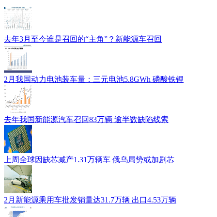
去年3月至今谁是召回的“主角”？新能源车召回
2月我国动力电池装车量：三元电池5.8GWh 磷酸铁锂
去年我国新能源汽车召回83万辆 逾半数缺陷线索
上周全球因缺芯减产1.31万辆车 俄乌局势或加剧芯
2月新能源乘用车批发销量达31.7万辆 出口4.53万辆