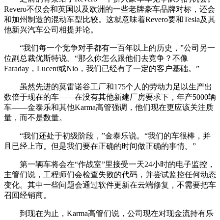
Revero不仅会和英国以及欧洲的一些老牌豪车品牌对标，还会
和加州制造的混动车型比较。这就意味着Revero要和Tesla及其
他新兴汽车公司相提并论。
“我们每一个竞争对手都有一百年以上的历史，”公司另一
位副总裁优斯特说。“那么你怎么跟他们去竞争？不像
Faraday，Lucent或Nio，我们已经有了一定的客户基础。”
虽然先进的莫雷诺谷工厂和175个人的劳动力足以生产出
数倍于现在的车——在没有其他新建厂房要求下，年产5000辆
车——金泰乐和其他Karma高管强调，他们现在更应该关注质
量，而不是数量。
“我们还处于初级阶段，”金泰乐说。“我们的车很棒，并
且已经上市。但是我们要在正确的时间做正确的事情。”
第一辆车将会在“作战室”里接受一天24小时的电子监控，
主管们说，工程师们会检查失败的代码，并尝试监控任何动态
变化。其中一些问题会通过软件更新在云端修复，不需要把车
召回经销商。
到现在为止，Karma高管们说，公司现在对现金流持有乐