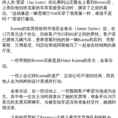
持人杰·雷诺（Jay Leno）在比弗利山庄聚会上看到Revero后，
上周在他伯班克家的车库里接受采访时，摒弃了之前的看
法。“这就像是一辆雪佛兰Volt车穿了燕尾服一样，难道不是
吗？”雷诺打趣说。
Karma的首席营收和市场官金泰乐（James Taylor）说，在
13万美元这个价位，目标客户为55到60岁之间的男性。客户若
已拥有几辆汽车，更希望看到他的第一辆Karma和宾利、劳斯
莱斯、兰博基尼、玛莎拉蒂或阿斯顿马丁一起放在经销商的展
厅里。
一些早期的Revero买家是原Fisker Karma的车主，金泰乐
说。
一些人会记得Karma的遗产，忘却公司不堪的结局，而其
他人会为纯粹的设计美感所打动。
金泰乐说，在一些活动上，一些预期客户希望当场成为业
主。其中有一位女士当时就拿出了她的支票簿，准备开出28万
美元的支票买两辆车。当被告知车还没有准备好交付，她感到
很沮丧。
之前的背景给了Revero一个挤入豪华车竞争队列的机会。