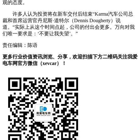
观的态度。
许多人认为投资将在新车交付后结束“Karma汽车公司总
裁和首席运营官丹尼斯·道特尔（Dennis Dougherty）说
道。“实际上从这个时间点起，公司的付出会更多。万向对我
们唯一要求是：‘不要让我失望’。”
责任编辑：陈语
更多行业价值资讯浏览、分享，欢迎扫描下方二维码关注我爱
电车网官方微信（xevcar）！