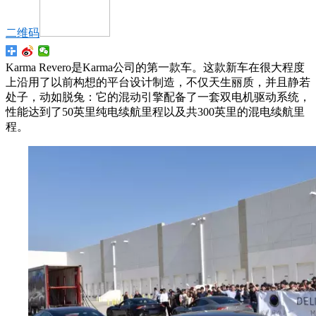
二维码
Karma Revero是Karma公司的第一款车。这款新车在很大程度
上沿用了以前构想的平台设计制造，不仅天生丽质，并且静若
处子，动如脱兔：它的混动引擎配备了一套双电机驱动系统，
性能达到了50英里纯电续航里程以及共300英里的混电续航里
程。