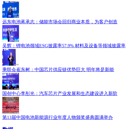
远东电池蒋承志：储能市场会回归商业本质，为客户创造
吴辉：锂电池领域ESG披露率57.9% 材料及设备等领域披露率
乘联会崔东树：中国芯片供应链优势巨大 明年将是新能
国创中心李彤光：汽车芯片产业发展和生态建设进入新阶
第13届中国电池新能源行业年度人物颁奖盛典圆满举办