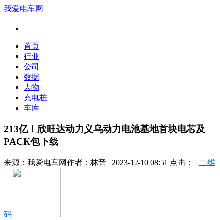
我爱电车网
首页
行业
公司
数据
人物
充电桩
车库
213亿！欣旺达动力义乌动力电池基地首块电芯及
PACK包下线
来源：
我爱电车网
作者：
林音
2023-12-10 08:51 点击：
二维
码