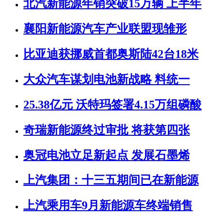
北汽新能源年销突破15万辆 上半年
襄阳新能源汽车产业联盟现雏形
比亚迪获挪威首都奥斯陆42台18米
大众汽车谋划电池新战略 料统一
25.38亿元 沃特玛签署4.15万组磷酸
奇瑞新能源终过审批 将获第四张
奥冠电池立足新起点 发展石墨烯
上汽集团：十三五期间已在新能源
上汽乘用车9月新能源车终端销售