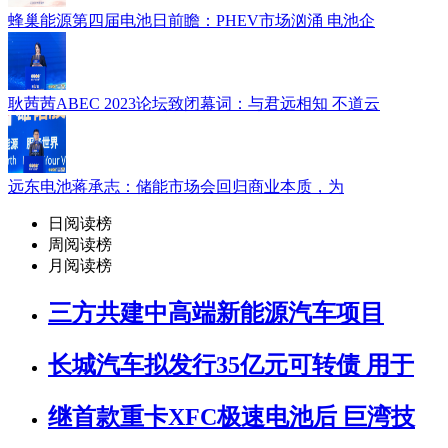
蜂巢能源第四届电池日前瞻：PHEV市场汹涌 电池企
耿茜茜ABEC 2023论坛致闭幕词：与君远相知 不道云
远东电池蒋承志：储能市场会回归商业本质，为
日阅读榜
周阅读榜
月阅读榜
三方共建中高端新能源汽车项目
长城汽车拟发行35亿元可转债 用于
继首款重卡XFC极速电池后 巨湾技