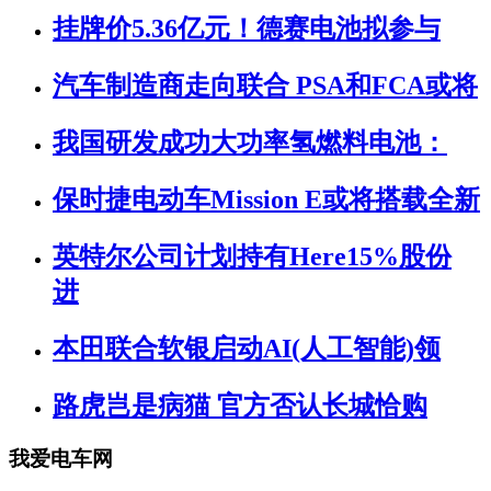
挂牌价5.36亿元！德赛电池拟参与
汽车制造商走向联合 PSA和FCA或将
我国研发成功大功率氢燃料电池：
保时捷电动车Mission E或将搭载全新
英特尔公司计划持有Here15%股份
进
本田联合软银启动AI(人工智能)领
路虎岂是病猫 官方否认长城恰购
我爱电车网