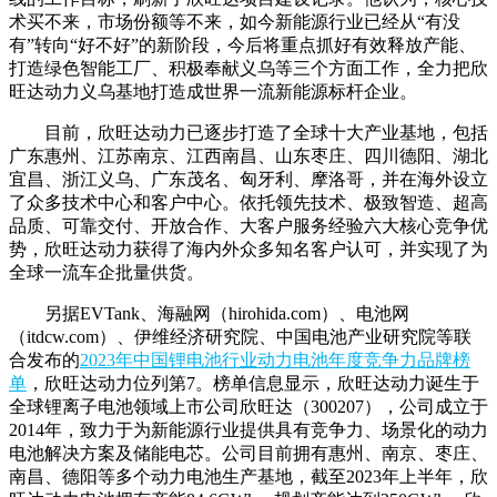
术买不来，市场份额等不来，如今新能源行业已经从“有没
有”转向“好不好”的新阶段，今后将重点抓好有效释放产能、
打造绿色智能工厂、积极奉献义乌等三个方面工作，全力把欣
旺达动力义乌基地打造成世界一流新能源标杆企业。
目前，欣旺达动力已逐步打造了全球十大产业基地，包括
广东惠州、江苏南京、江西南昌、山东枣庄、四川德阳、湖北
宜昌、浙江义乌、广东茂名、匈牙利、摩洛哥，并在海外设立
了众多技术中心和客户中心。依托领先技术、极致智造、超高
品质、可靠交付、开放合作、大客户服务经验六大核心竞争优
势，欣旺达动力获得了海内外众多知名客户认可，并实现了为
全球一流车企批量供货。
另据EVTank、海融网（hirohida.com）、电池网
（itdcw.com）、伊维经济研究院、中国电池产业研究院等联
合发布的
2023年中国锂电池行业动力电池年度竞争力品牌榜
单
，欣旺达动力位列第7。榜单信息显示，欣旺达动力诞生于
全球锂离子电池领域上市公司欣旺达（300207），公司成立于
2014年，致力于为新能源行业提供具有竞争力、场景化的动力
电池解决方案及储能电芯。公司目前拥有惠州、南京、枣庄、
南昌、德阳等多个动力电池生产基地，截至2023年上半年，欣