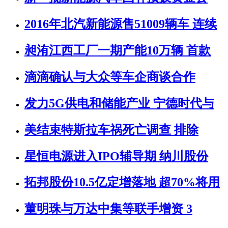
2016年北汽新能源售51009辆车 连续
昶洧江西工厂一期产能10万辆 首款
滴滴确认与大众等车企商谈合作
发力5G供电和储能产业 宁德时代与
美结束特斯拉车祸死亡调查 排除
星恒电源进入IPO辅导期 纳川股份
拓邦股份10.5亿定增落地 超70%将用
董明珠与万达中集等联手增资 3