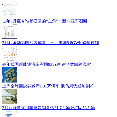
去年3月至今谁是召回的“主角”？新能源车召回
2月我国动力电池装车量：三元电池5.8GWh 磷酸铁锂
去年我国新能源汽车召回83万辆 逾半数缺陷线索
上周全球因缺芯减产1.31万辆车 俄乌局势或加剧芯
2月新能源乘用车批发销量达31.7万辆 出口4.53万辆