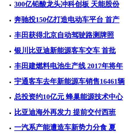
300亿铅酸龙头冲科创板 天能股份
奔驰投150亿打造电动车平台 首产
丰田获得北京自动驾驶路测牌照
银川比亚迪新能源客车交车 首批
丰田建燃料电池生产线 2017年将年
宇通客车去年新能源车销售16461辆
总投资约10亿元 蜂巢能源技术中心
比亚迪海外再发力 提前交付西班
一汽系产能遭造车新势力分食 夏