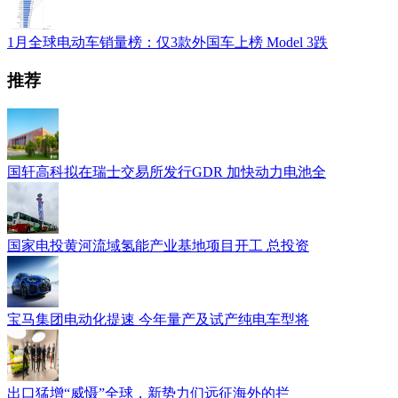
1月全球电动车销量榜：仅3款外国车上榜 Model 3跌
推荐
国轩高科拟在瑞士交易所发行GDR 加快动力电池全
国家电投黄河流域氢能产业基地项目开工 总投资
宝马集团电动化提速 今年量产及试产纯电车型将
出口猛增“威慑”全球，新势力们远征海外的拦