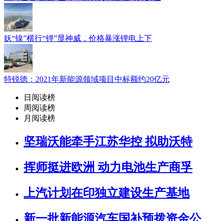
妖“镍”横行“锂”显神威，价格暴涨锂电上下
特锐德：2021年新能源领域项目中标额约20亿元
日阅读榜
周阅读榜
月阅读榜
坚瑞沃能牵手江苏华控 拟助沃特
挥师挺进欧洲 动力电池生产商孚
上汽计划在印独立建设生产基地
新一批新能源汽车国补预拨资金公