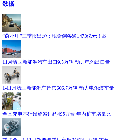
数据
“蔚小理”三季报出炉：现金储备逾1473亿元！盈
11月我国新能源汽车出口9.5万辆 动力电池出口量
1-11月我国新能源车销售606.7万辆 动力电池装车量
全国充电基础设施累计约495万台 年内桩车增量比
乘联会：1-11月新能源乘用车批发574.2万辆 零售