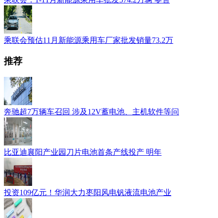
乘联会预估11月新能源乘用车厂家批发销量73.2万
推荐
奔驰超7万辆车召回 涉及12V蓄电池、主机软件等问
比亚迪襄阳产业园刀片电池首条产线投产 明年
投资109亿元！华润大力枣阳风电钒液流电池产业