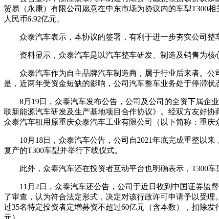
贸易（永康）有限公司愿意在中东市场为协议内的车型T300相关
人民币6.92亿元。
众泰汽车表示，本协议的签署，有利于进一步夯实公司整
资料显示，众泰汽车是以汽车整车研发、制造及销售为核心
众泰汽车作为自主品牌汽车制造商，属于行业后来者。公
是，近两年受资金短缺的影响，公司汽车整车业务处于停滞状态，
8月19日，众泰汽车发布公告，公司及公司的全资下属企
联新能源汽车研发及生产基地项目合作协议》。经双方友好协
众泰汽车租用原重庆众泰汽车工业有限公司（以下简称：重庆
10月18日，众泰汽车公告，公司自2021年底完成重整以
复产的T300车型并举行下线仪式。
此外，众泰汽车还在投资者互动平台也明确表示，T300车型
11月2日，众泰汽车还公告，公司于近日收到中国证券
了审查，认为符合法定形式，决定对该行政许可申请予以受理
过35名特定投资者定增募资不超过60亿元（含本数），扣除发行
元）。