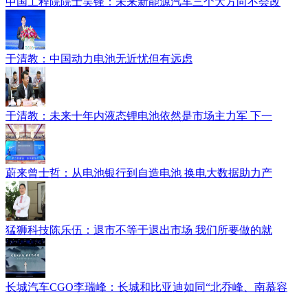
中国工程院院士吴锋：未来新能源汽车三个大方向不会改
于清教：中国动力电池无近忧但有远虑
于清教：未来十年内液态锂电池依然是市场主力军 下一
蔚来曾士哲：从电池银行到自造电池 换电大数据助力产
猛狮科技陈乐伍：退市不等于退出市场 我们所要做的就
长城汽车CGO李瑞峰：长城和比亚迪如同“北乔峰、南慕容