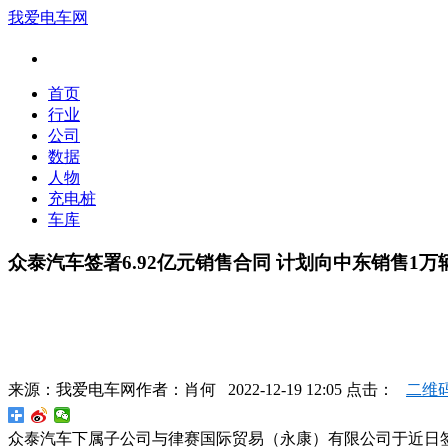
我爱电车网
首页
行业
公司
数据
人物
充电桩
车库
众泰汽车签署6.92亿元销售合同 计划向中东销售1万辆
来源：
我爱电车网
作者：
肖何
2022-12-19 12:05 点击：
二维
众泰汽车下属子公司与律赛国际贸易（永康）有限公司于近日签署