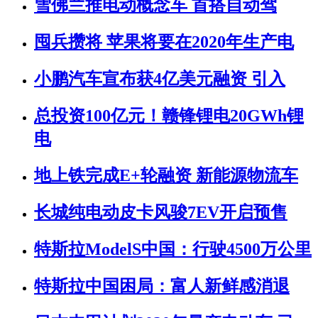
雪佛兰推电动概念车 首搭自动驾
囤兵攒将 苹果将要在2020年生产电
小鹏汽车宣布获4亿美元融资 引入
总投资100亿元！赣锋锂电20GWh锂
电
地上铁完成E+轮融资 新能源物流车
长城纯电动皮卡风骏7EV开启预售
特斯拉ModelS中国：行驶4500万公里
特斯拉中国困局：富人新鲜感消退