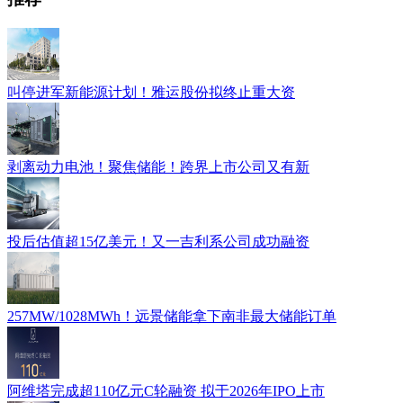
​叫停进军新能源计划！雅运股份拟终止重大资
剥离动力电池！聚焦储能！跨界上市公司又有新
投后估值超15亿美元！又一吉利系公司成功融资
257MW/1028MWh！远景储能拿下南非最大储能订单
阿维塔完成超110亿元C轮融资 拟于2026年IPO上市