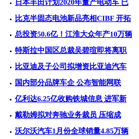
日本丰田计划2020年量产电动车 已
比克半固态电池新品亮相CIBF 开拓
总投资50.6亿！江淮大众年产10万辆
特斯拉中国区总裁吴碧瑄即将离职
比亚迪及子公司拟增资比亚迪汽车
国内部分品牌车企 公布智能网联
亿利达6.25亿收购铁城信息 进军新
戴勒姆拟对奔驰业务裁员 压缩成
沃尔沃汽车1月份全球销量4.85万辆