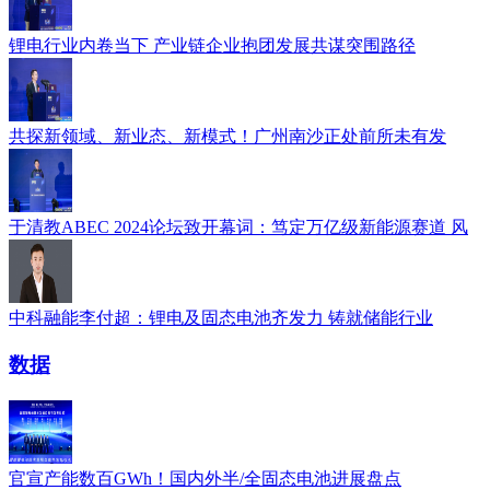
锂电行业内卷当下 产业链企业抱团发展共谋突围路径
共探新领域、新业态、新模式！广州南沙正处前所未有发
于清教ABEC 2024论坛致开幕词：笃定万亿级新能源赛道 风
中科融能李付超：锂电及固态电池齐发力 铸就储能行业
数据
官宣产能数百GWh！国内外半/全固态电池进展盘点