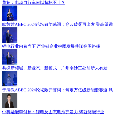
董扬：电动自行车何以超标不止？
耿茜茜ABEC 2024论坛致闭幕词：穿云破雾再出发 登高望远
锂电行业内卷当下 产业链企业抱团发展共谋突围路径
共探新领域、新业态、新模式！广州南沙正处前所未有发
于清教ABEC 2024论坛致开幕词：笃定万亿级新能源赛道 风
中科融能李付超：锂电及固态电池齐发力 铸就储能行业