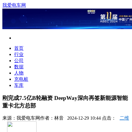
我爱电车网
首页
行业
公司
数据
人物
充电桩
车库
刚完成7.5亿B轮融资 DeepWay深向再签新能源智能
重卡北方总部
来源：
我爱电车网
作者：
林音
2024-12-29 10:44 点击：
二维