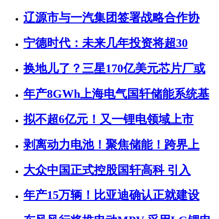
辽源市与一汽集团签署战略合作协
宁德时代：未来几年投资将超30
换地儿了？三星170亿美元芯片厂或
年产8GWh上海电气国轩储能系统基
拟不超6亿元！又一锂电领域上市
剥离动力电池！聚焦储能！跨界上
大众中国正式控股国轩高科 引入
年产15万辆！比亚迪确认正就建设