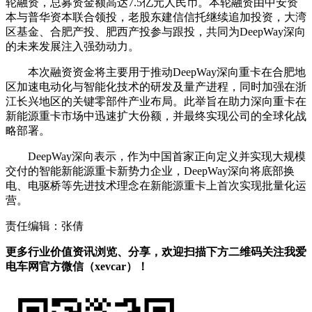
轮融资，总募资金额高达7.5亿元人民币。本轮融资由中安资
本与普华资本联合领投，老股东建信信托继续追加投资，大湾
区基金、合肥产投、肥西产投参与跟投，共同为DeepWay深向
的未来发展注入强劲动力。
本次融资资金将主要用于推动DeepWay深向重卡在合肥地
区加速电动化与智能化技术的研发及量产进程，同时加强在浙
江长兴地区的关键零部件产业布局。此举旨在助力深向重卡在
新能源重卡市场中迅速扩大份额，并最终实现公司的全球化战
略部署。
DeepWay深向表示，作为中国首家正向定义并实现大规模
交付的智能新能源重卡新势力企业，DeepWay深向将底部换
电、电驱桥等先进技术理念在新能源重卡上首次实现批量化运
营。
责任编辑：张倩
更多行业价值资讯浏览、分享，欢迎扫描下方二维码关注我爱
电车网官方微信（xevcar）！