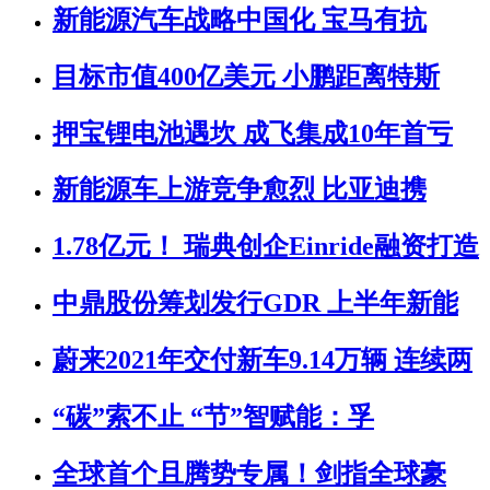
新能源汽车战略中国化 宝马有抗
目标市值400亿美元 小鹏距离特斯
押宝锂电池遇坎 成飞集成10年首亏
新能源车上游竞争愈烈 比亚迪携
1.78亿元！ 瑞典创企Einride融资打造
中鼎股份筹划发行GDR 上半年新能
蔚来2021年交付新车9.14万辆 连续两
“碳”索不止 “节”智赋能：孚
全球首个且腾势专属！剑指全球豪