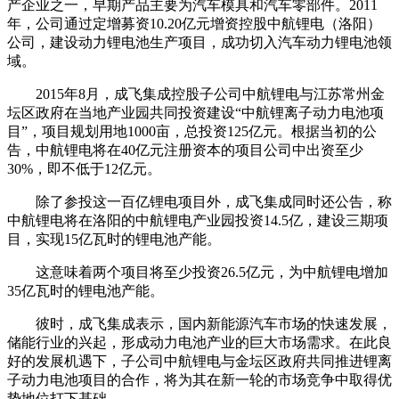
产企业之一，早期产品主要为汽车模具和汽车零部件。2011
年，公司通过定增募资10.20亿元增资控股中航锂电（洛阳）
公司，建设动力锂电池生产项目，成功切入汽车动力锂电池领
域。
2015年8月，成飞集成控股子公司中航锂电与江苏常州金
坛区政府在当地产业园共同投资建设“中航锂离子动力电池项
目”，项目规划用地1000亩，总投资125亿元。根据当初的公
告，中航锂电将在40亿元注册资本的项目公司中出资至少
30%，即不低于12亿元。
除了参投这一百亿锂电项目外，成飞集成同时还公告，称
中航锂电将在洛阳的中航锂电产业园投资14.5亿，建设三期项
目，实现15亿瓦时的锂电池产能。
这意味着两个项目将至少投资26.5亿元，为中航锂电增加
35亿瓦时的锂电池产能。
彼时，成飞集成表示，国内新能源汽车市场的快速发展，
储能行业的兴起，形成动力电池产业的巨大市场需求。在此良
好的发展机遇下，子公司中航锂电与金坛区政府共同推进锂离
子动力电池项目的合作，将为其在新一轮的市场竞争中取得优
势地位打下基础。