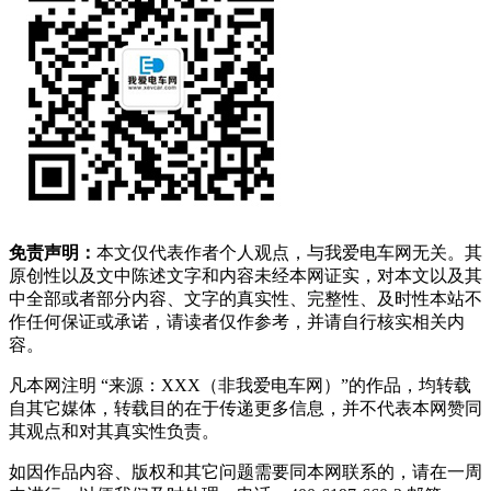
免责声明：
本文仅代表作者个人观点，与我爱电车网无关。其
原创性以及文中陈述文字和内容未经本网证实，对本文以及其
中全部或者部分内容、文字的真实性、完整性、及时性本站不
作任何保证或承诺，请读者仅作参考，并请自行核实相关内
容。
凡本网注明 “来源：XXX（非我爱电车网）”的作品，均转载
自其它媒体，转载目的在于传递更多信息，并不代表本网赞同
其观点和对其真实性负责。
如因作品内容、版权和其它问题需要同本网联系的，请在一周