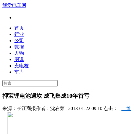
我爱电车网
首页
行业
公司
数据
人物
图说
充电桩
车库
押宝锂电池遇坎 成飞集成10年首亏
来源：
长江商报
作者：
沈右荣
2018-01-22 09:10 点击：
二维