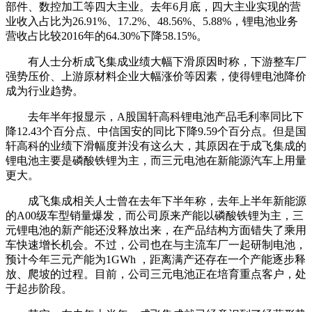
部件、数控加工等四大主业。去年6月底，四大主业实现的营
业收入占比为26.91%、17.2%、48.56%、5.88%，锂电池业务
营收占比较2016年的64.30%下降58.15%。
有人士分析成飞集成业绩大幅下滑原因时称，下游整车厂
强势压价、上游原材料企业大幅涨价等因素，使得锂电池降价
成为行业趋势。
去年半年报显示，A股国轩高科锂电池产品毛利率同比下
降12.43个百分点、中信国安的同比下降9.59个百分点。但是国
轩高科的业绩下滑幅度并没有这么大，其原因在于成飞集成的
锂电池主要是磷酸铁锂为主，而三元电池在新能源汽车上用量
更大。
成飞集成相关人士曾在去年下半年称，去年上半年新能源
的A00级车型销量爆发，而公司原来产能以磷酸铁锂为主，三
元锂电池的新产能还没释放出来，在产品结构方面错失了乘用
车快速增长机会。不过，公司也在与主流车厂一起研制电池，
预计今年三元产能为1GWh ，距离满产还存在一个产能逐步释
放、爬坡的过程。目前，公司三元电池正在培育重点客户，处
于起步阶段。