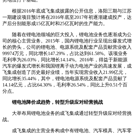
根据2016年底成飞集成披露的公开信息，洛阳三期与江苏
一期建设项目预计将在2016年底至2017年初逐渐建成投产，达
产后分别能形成15亿瓦时和25亿瓦时的生产能力。
随着在锂电池领域的巨大投入，锂电池业务也逐渐成为公
司的核心主营业务。2015年，国内锂电池行业呈现出爆发式增
长的势头，公司的锂电池、电源系统及配套产品贡献营业收入
99974万元，同比增长147.29%，占比达到61.58%。该项业务
毛利率为26.03%，同比增长14.14%。2016年，得益于新能源
汽车的爆发式增长和我国锂离子动力电池产业的高速发展，成
飞集成创造了历史最好业绩，当年实现营业收入21.99亿元，
同比增长35.44%，其中，锂电池电源系统及配套产品贡献了
14.14亿元，占比64.30%，毛利率26.54%，同比上升0.51个百
分点。
锂电池降价成趋势，转型升级应对经营挑战
大举布局锂电池业务的成飞集成通过转型升级应对经营挑
战。
成飞集成的主营业务构成中有锂电池、汽车模具、汽车零