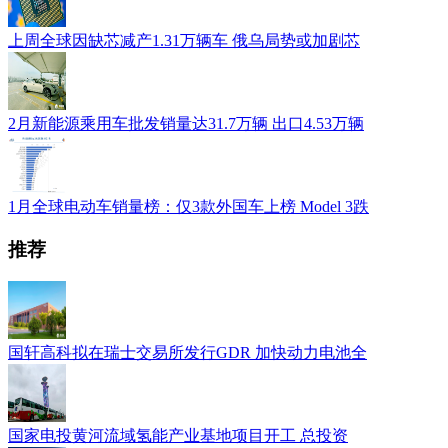
上周全球因缺芯减产1.31万辆车 俄乌局势或加剧芯
2月新能源乘用车批发销量达31.7万辆 出口4.53万辆
1月全球电动车销量榜：仅3款外国车上榜 Model 3跌
推荐
国轩高科拟在瑞士交易所发行GDR 加快动力电池全
国家电投黄河流域氢能产业基地项目开工 总投资