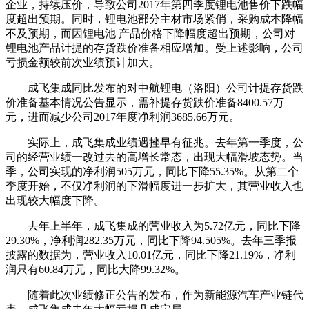
企业，持续压价，导致公司2017年第四季度锂电池售价下跌幅
度超出预期。同时，锂电池部分主材市场紧俏，采购成本降幅
不及预期，而因锂电池 产品价格下降幅度超出预期，公司对
锂电池产品计提的存货跌价准备相应增加。受上述影响，公司
亏损金额较前次业绩预计加大。
成飞集成同比发布的对中航锂电（洛阳）公司计提存货跌
价准备基本情况公告显示，需补提存货跌价准备8400.57万
元，进而减少公司2017年度净利润3685.66万元。
实际上，成飞集成业绩遇挫早有征兆。去年第一季度，公
司的经营业绩一改过去的高增长常态，出现大幅滑坡态势。当
季，公司实现的净利润505万元，同比下降55.35%。从第二个
季度开始，不仅净利润的下滑幅度进一步扩大，其营业收入也
出现较大幅度下降。
去年上半年，成飞集成的营业收入为5.72亿元，同比下降
29.30%，净利润282.35万元，同比下降94.505%。去年三季报
披露的数据为，营业收入10.01亿元，同比下降21.19%，净利
润只有60.84万元，同比大降99.32%。
随着此次业绩修正公告的发布，作为新能源汽车产业链代