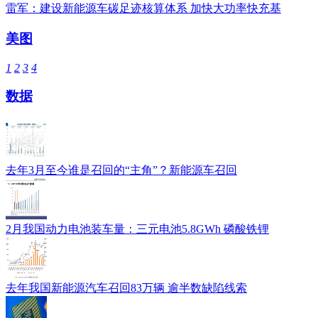
雷军：建设新能源车碳足迹核算体系 加快大功率快充基
美图
1
2
3
4
数据
去年3月至今谁是召回的“主角”？新能源车召回
2月我国动力电池装车量：三元电池5.8GWh 磷酸铁锂
去年我国新能源汽车召回83万辆 逾半数缺陷线索