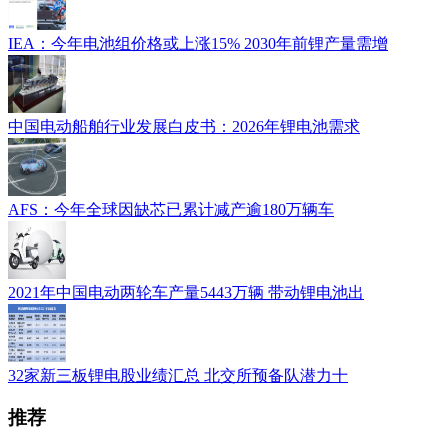
IEA：今年电池组价格或上涨15% 2030年前锂产量需增
中国电动船舶行业发展白皮书：2026年锂电池需求
AFS：今年全球因缺芯已累计减产逾180万辆车
2021年中国电动两轮车产量5443万辆 带动锂电池出
32家新三板锂电股业绩汇总 北交所预备队潜力十
推荐