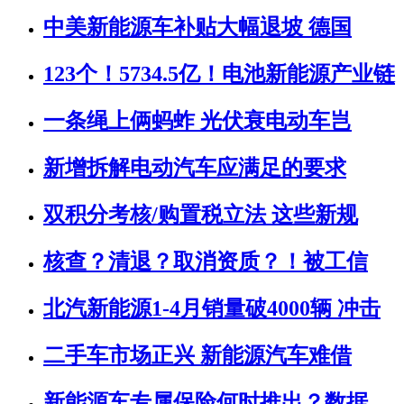
中美新能源车补贴大幅退坡 德国
123个！5734.5亿！电池新能源产业链
一条绳上俩蚂蚱 光伏衰电动车岂
新增拆解电动汽车应满足的要求
双积分考核/购置税立法 这些新规
核查？清退？取消资质？！被工信
北汽新能源1-4月销量破4000辆 冲击
二手车市场正兴 新能源汽车难借
新能源车专属保险何时推出？数据