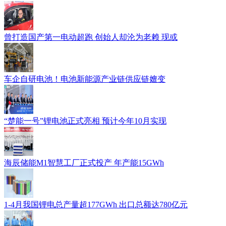
曾打造国产第一电动超跑 创始人却沦为老赖 现或
车企自研电池！电池新能源产业链供应链嬗变
“楚能一号”锂电池正式亮相 预计今年10月实现
海辰储能M1智慧工厂正式投产 年产能15GWh
1-4月我国锂电总产量超177GWh 出口总额达780亿元