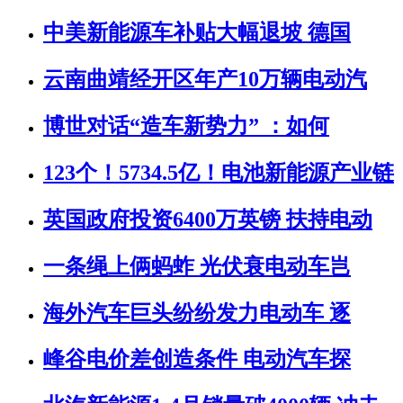
中美新能源车补贴大幅退坡 德国
云南曲靖经开区年产10万辆电动汽
博世对话“造车新势力” ：如何
123个！5734.5亿！电池新能源产业链
英国政府投资6400万英镑 扶持电动
一条绳上俩蚂蚱 光伏衰电动车岂
海外汽车巨头纷纷发力电动车 逐
峰谷电价差创造条件 电动汽车探