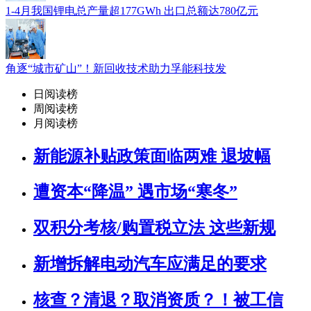
1-4月我国锂电总产量超177GWh 出口总额达780亿元
角逐“城市矿山”！新回收技术助力孚能科技发
日阅读榜
周阅读榜
月阅读榜
新能源补贴政策面临两难 退坡幅
遭资本“降温” 遇市场“寒冬”
双积分考核/购置税立法 这些新规
新增拆解电动汽车应满足的要求
核查？清退？取消资质？！被工信