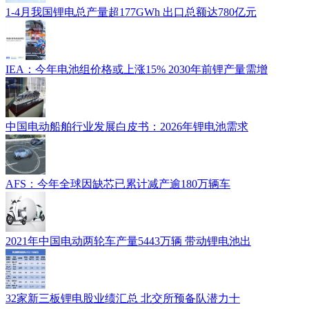
1-4月我国锂电总产量超177GWh 出口总额达780亿元
IEA：今年电池组价格或上涨15% 2030年前锂产量需增
中国电动船舶行业发展白皮书：2026年锂电池需求
AFS：今年全球因缺芯已累计减产逾180万辆车
2021年中国电动两轮车产量5443万辆 带动锂电池出
32家新三板锂电股业绩汇总 北交所预备队潜力十