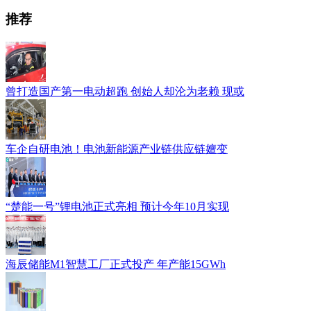
推荐
曾打造国产第一电动超跑 创始人却沦为老赖 现或
车企自研电池！电池新能源产业链供应链嬗变
“楚能一号”锂电池正式亮相 预计今年10月实现
海辰储能M1智慧工厂正式投产 年产能15GWh