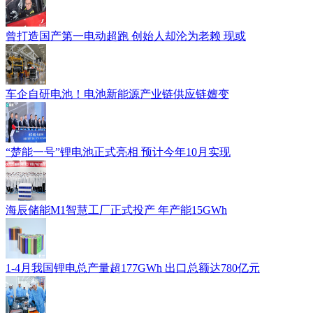
曾打造国产第一电动超跑 创始人却沦为老赖 现或
车企自研电池！电池新能源产业链供应链嬗变
“楚能一号”锂电池正式亮相 预计今年10月实现
海辰储能M1智慧工厂正式投产 年产能15GWh
1-4月我国锂电总产量超177GWh 出口总额达780亿元