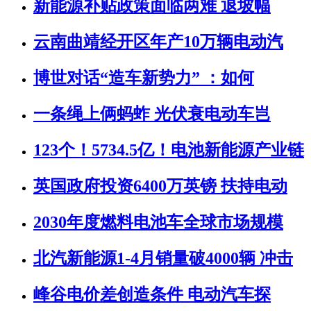
新能源补贴政策面临两难 退坡幅
云南曲靖经开区年产10万辆电动汽
博世对话“造车新势力” ：如何
一条绳上俩蚂蚱 光伏衰电动车岂
123个！5734.5亿！电池新能源产业链
英国政府投资6400万英镑 扶持电动
2030年度燃料电池车全球市场规模
北汽新能源1-4月销量破4000辆 冲击
峰谷电价差创造条件 电动汽车探