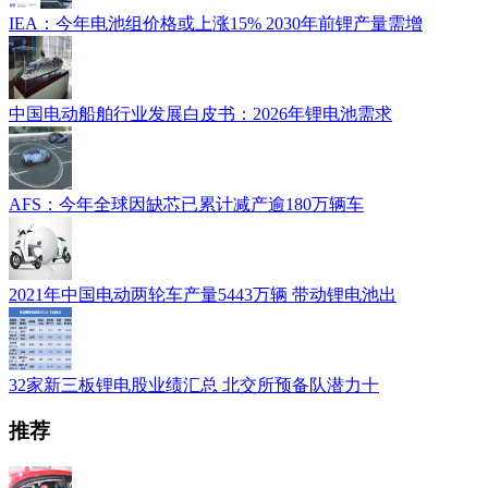
IEA：今年电池组价格或上涨15% 2030年前锂产量需增
中国电动船舶行业发展白皮书：2026年锂电池需求
AFS：今年全球因缺芯已累计减产逾180万辆车
2021年中国电动两轮车产量5443万辆 带动锂电池出
32家新三板锂电股业绩汇总 北交所预备队潜力十
推荐