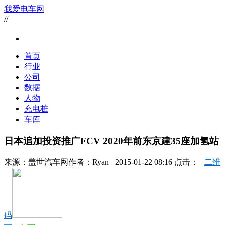
我爱电车网
//
首页
行业
公司
数据
人物
充电桩
车库
日本追加投资推广FCV 2020年前东京建35座加氢站
来源：
盖世汽车网
作者：
Ryan
2015-01-22 08:16 点击：
二维
码