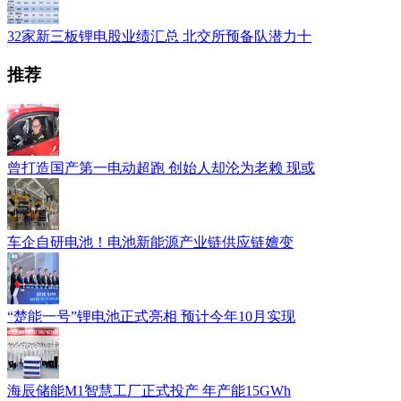
32家新三板锂电股业绩汇总 北交所预备队潜力十
推荐
曾打造国产第一电动超跑 创始人却沦为老赖 现或
车企自研电池！电池新能源产业链供应链嬗变
“楚能一号”锂电池正式亮相 预计今年10月实现
海辰储能M1智慧工厂正式投产 年产能15GWh