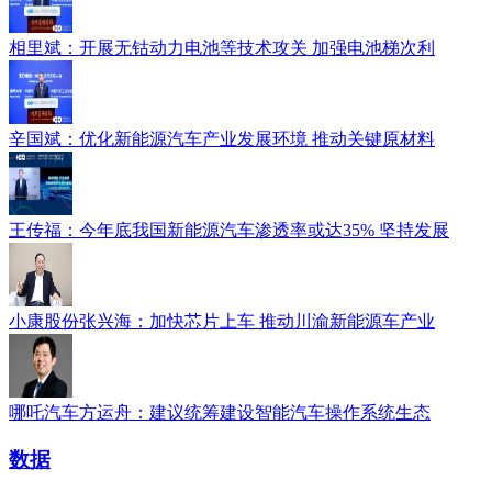
相里斌：开展无钴动力电池等技术攻关 加强电池梯次利
辛国斌：优化新能源汽车产业发展环境 推动关键原材料
王传福：今年底我国新能源汽车渗透率或达35% 坚持发展
小康股份张兴海：加快芯片上车 推动川渝新能源车产业
哪吒汽车方运舟：建议统筹建设智能汽车操作系统生态
数据