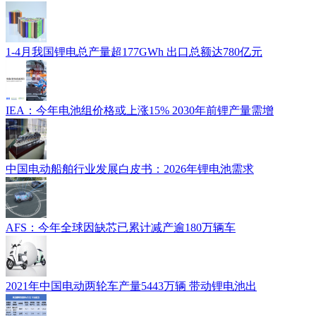
1-4月我国锂电总产量超177GWh 出口总额达780亿元
IEA：今年电池组价格或上涨15% 2030年前锂产量需增
中国电动船舶行业发展白皮书：2026年锂电池需求
AFS：今年全球因缺芯已累计减产逾180万辆车
2021年中国电动两轮车产量5443万辆 带动锂电池出