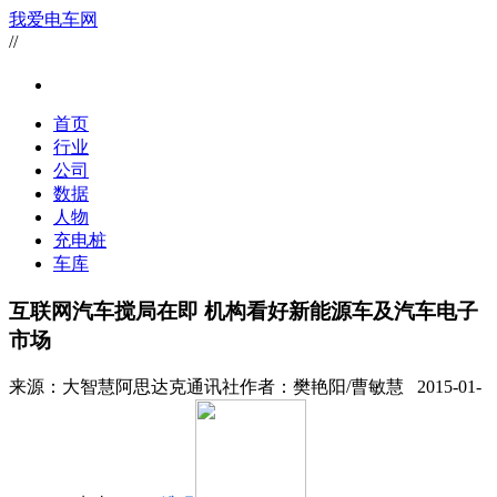
我爱电车网
//
首页
行业
公司
数据
人物
充电桩
车库
互联网汽车搅局在即 机构看好新能源车及汽车电子
市场
来源：
大智慧阿思达克通讯社
作者：
樊艳阳/曹敏慧
2015-01-