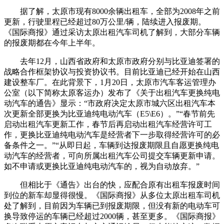
据了解，太原市现有8000余辆出租车，全部为2008年之前
更新，行驶里程已经超过80万公里/辆，陆续进入报废期。
《国际商报》通过采访太原出租汽车司机了解到，大部分车辆
的报废期都在今年上半年。
去年12月，山西省政府和太原市政府分别与比亚迪签署的
战略合作框架协议与投资协议书。目前比亚迪已经开始在山西
建设整车厂。在此背景下，1月20日，太原市汽车客运管理办
公室（以下简称太原客运办）发布了《关于出租汽车更换纯电
动汽车的通告》显示：“市政府决定太原市城六区出租汽车本
次更新全部更换为比亚迪纯电动汽车（E5\E6）。”“春节前先
启动出租汽车更新工作，春节后再启动出租汽车经营许可工
作，更换比亚迪纯电动汽车是经营者下一步取得经营许可的必
备条件之一。”“从即日起，车辆到达报废期限且自愿更换纯电
动汽车的经营者，可向所属出租汽车公司提交车辆更新申请。
如不申请或更换比亚迪纯电动汽车的，视为自动放弃。”
但相比于《通告》出台的快，应配合原有出租车报废时间
到位的新车却显得很慢。《国际商报》从多位太原出租车司机
处了解到，目前因为车辆已到报废期限，但没有新的电动车可
换导致停运的车辆已经超过2000辆，甚至更多。《国际商报》