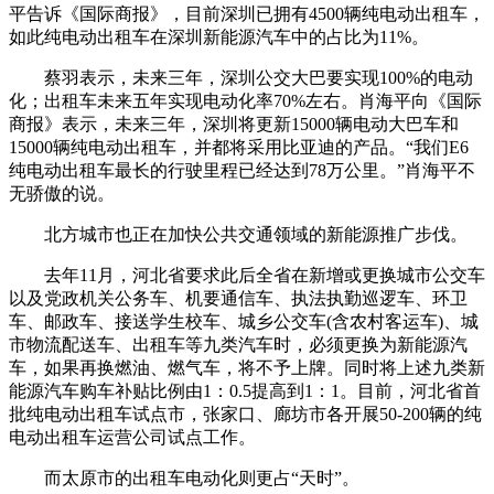
平告诉《国际商报》，目前深圳已拥有4500辆纯电动出租车，
如此纯电动出租车在深圳新能源汽车中的占比为11%。
蔡羽表示，未来三年，深圳公交大巴要实现100%的电动
化；出租车未来五年实现电动化率70%左右。肖海平向《国际
商报》表示，未来三年，深圳将更新15000辆电动大巴车和
15000辆纯电动出租车，并都将采用比亚迪的产品。“我们E6
纯电动出租车最长的行驶里程已经达到78万公里。”肖海平不
无骄傲的说。
北方城市也正在加快公共交通领域的新能源推广步伐。
去年11月，河北省要求此后全省在新增或更换城市公交车
以及党政机关公务车、机要通信车、执法执勤巡逻车、环卫
车、邮政车、接送学生校车、城乡公交车(含农村客运车)、城
市物流配送车、出租车等九类汽车时，必须更换为新能源汽
车，如果再换燃油、燃气车，将不予上牌。同时将上述九类新
能源汽车购车补贴比例由1：0.5提高到1：1。目前，河北省首
批纯电动出租车试点市，张家口、廊坊市各开展50-200辆的纯
电动出租车运营公司试点工作。
而太原市的出租车电动化则更占“天时”。