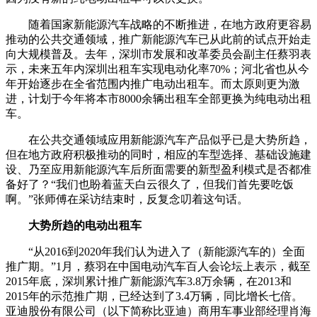
随着国家新能源汽车战略的不断推进，在地方政府更容易
推动的公共交通领域，推广新能源汽车已从此前的试点开始走
向大规模普及。去年，深圳市发展和改革委员会副主任蔡羽表
示，未来五年内深圳出租车实现电动化率70%；河北省也从今
年开始逐步在全省范围内推广电动出租车。而太原则更为激
进，计划于今年将本市8000余辆出租车全部更换为纯电动出租
车。
在公共交通领域应用新能源汽车产品似乎已是大势所趋，
但在地方政府积极推动的同时，相应的车型选择、基础设施建
设、乃至应用新能源汽车后所面需要的新型盈利模式是否都准
备好了？“我们也盼着蓝天白云很久了，但我们首先要吃饭
啊。”张师傅在采访结束时，反复念叨着这句话。
大势所趋的电动出租车
“从2016到2020年我们认为进入了（新能源汽车的）全面
推广期。”1月，蔡羽在中国电动汽车百人会论坛上表示，截至
2015年底，深圳累计推广新能源汽车3.8万余辆，在2013和
2015年的示范推广期，已经达到了3.4万辆，同比增长七倍。
亚迪股份有限公司（以下简称比亚迪）商用车事业部经理肖海