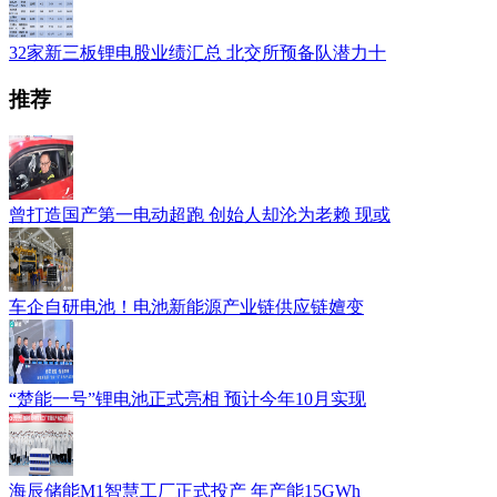
32家新三板锂电股业绩汇总 北交所预备队潜力十
推荐
曾打造国产第一电动超跑 创始人却沦为老赖 现或
车企自研电池！电池新能源产业链供应链嬗变
“楚能一号”锂电池正式亮相 预计今年10月实现
海辰储能M1智慧工厂正式投产 年产能15GWh