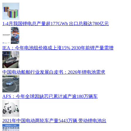
1-4月我国锂电总产量超177GWh 出口总额达780亿元
IEA：今年电池组价格或上涨15% 2030年前锂产量需增
中国电动船舶行业发展白皮书：2026年锂电池需求
AFS：今年全球因缺芯已累计减产逾180万辆车
2021年中国电动两轮车产量5443万辆 带动锂电池出