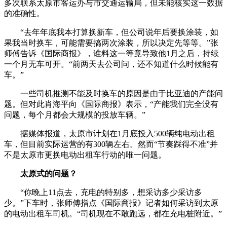
多次联系太原市客运办与市交通运输局，但未能核实这一数据
的准确性。
“去年年底我本打算换新车，但公司说年后要换涂装，如
果我当时换车，可能需要搞两次涂装，所以决定先等等。”张
师傅告诉《国际商报》，谁料这一等竟导致他1月之后，持续
一个月无车可开。“前两天去公司问，还不知道什么时候能有
车。”
一些司机推测不能及时换车的原因是由于比亚迪的产能问
题。但对此肖海平向《国际商报》表示，“产能我们完全没有
问题，每个月都会大规模的投放车辆。”
据媒体报道，太原市计划在1月底投入500辆纯电动出租
车，但目前实际运营的有300辆左右。然而“节奏踩得不准”并
不是太原市更换电动出租车行动的唯一问题。
太原式的问题？
“你晚上11点去，充电的特别多，想采访多少采访多
少。”下车时，张师傅指点《国际商报》记者如何采访到太原
的电动出租车司机。“司机现在不敢跑远，都在充电桩附近。”