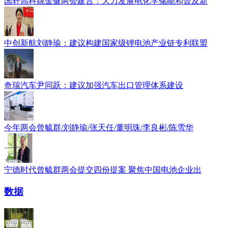
国轩高科姚金健两会建言：大力发展电化学储能和普及新
中创新航刘静瑜：建议构建国家级锂电池产业链专利联盟
奇瑞汽车尹同跃：建议加强汽车出口管理体系建设
今年两会曾毓群/刘静瑜/张天任/董明珠/李良彬/陈雪华
宁德时代曾毓群两会提交四份提案 聚焦中国电池企业出
数据