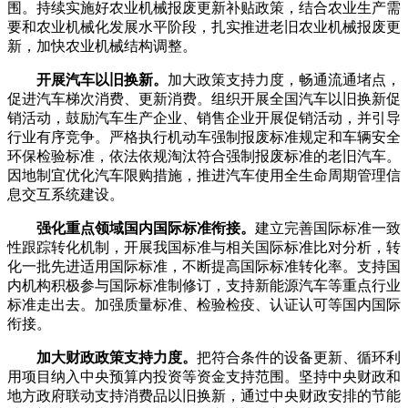
围。持续实施好农业机械报废更新补贴政策，结合农业生产需
要和农业机械化发展水平阶段，扎实推进老旧农业机械报废更
新，加快农业机械结构调整。
开展汽车以旧换新。
加大政策支持力度，畅通流通堵点，
促进汽车梯次消费、更新消费。组织开展全国汽车以旧换新促
销活动，鼓励汽车生产企业、销售企业开展促销活动，并引导
行业有序竞争。严格执行机动车强制报废标准规定和车辆安全
环保检验标准，依法依规淘汰符合强制报废标准的老旧汽车。
因地制宜优化汽车限购措施，推进汽车使用全生命周期管理信
息交互系统建设。
强化重点领域国内国际标准衔接。
建立完善国际标准一致
性跟踪转化机制，开展我国标准与相关国际标准比对分析，转
化一批先进适用国际标准，不断提高国际标准转化率。支持国
内机构积极参与国际标准制修订，支持新能源汽车等重点行业
标准走出去。加强质量标准、检验检疫、认证认可等国内国际
衔接。
加大财政政策支持力度。
把符合条件的设备更新、循环利
用项目纳入中央预算内投资等资金支持范围。坚持中央财政和
地方政府联动支持消费品以旧换新，通过中央财政安排的节能