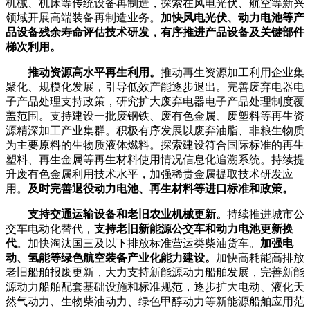
机械、机床等传统设备再制造，探索在风电光伏、航空等新兴
领域开展高端装备再制造业务。
加快风电光伏、动力电池等产
品设备残余寿命评估技术研发，有序推进产品设备及关键部件
梯次利用。
推动资源高水平再生利用。
推动再生资源加工利用企业集
聚化、规模化发展，引导低效产能逐步退出。完善废弃电器电
子产品处理支持政策，研究扩大废弃电器电子产品处理制度覆
盖范围。支持建设一批废钢铁、废有色金属、废塑料等再生资
源精深加工产业集群。积极有序发展以废弃油脂、非粮生物质
为主要原料的生物质液体燃料。探索建设符合国际标准的再生
塑料、再生金属等再生材料使用情况信息化追溯系统。持续提
升废有色金属利用技术水平，加强稀贵金属提取技术研发应
用。
及时完善退役动力电池、再生材料等进口标准和政策。
支持交通运输设备和老旧农业机械更新。
持续推进城市公
交车电动化替代，
支持老旧新能源公交车和动力电池更新换
代
。加快淘汰国三及以下排放标准营运类柴油货车。
加强电
动、氢能等绿色航空装备产业化能力建设。
加快高耗能高排放
老旧船舶报废更新，大力支持新能源动力船舶发展，完善新能
源动力船舶配套基础设施和标准规范，逐步扩大电动、液化天
然气动力、生物柴油动力、绿色甲醇动力等新能源船舶应用范