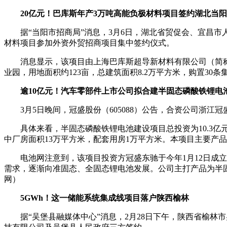
20亿元！巴库斯年产3万吨高能负极材料项目签约湖北当阳
据“当阳市招商局”消息，3月6日，湖北省贸促会、宜昌市
材料项目参加外资外贸招商项目集中签约仪式。
消息显示，该项目由上海巴库斯超导新材料有限公司（简
业园，用地面积约123亩，总建筑面积8.2万平方米，购置3
逾10亿元！汽车零部件上市公司拟合建半固态磷酸铁锂电
3月5日晚间，冠盛股份（605088）公告，合资公司
具体来看，半固态磷酸铁锂电池建设项目总投资为10.3亿
中厂房面积13万平方米，配套用房1万平方米。本项目主要产品
电池网注意到，该项目投资方冠盛东驰于今年1月12日成
需求，逐渐向准固态、全固态锂电池发展。公司主打产品为半固态
网）
5GWh！这一储能系统集成线项目落户陕西榆林
据“吴堡县融媒体中心”消息，2月28日下午，陕西省榆