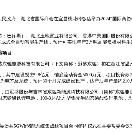
人民政府、湖北省国际商会在宜昌桃花岭饭店举办2024“国际商
称：巴库斯）、湖北玉地置业有限公司、香港中景国际股份有限公
0条集成式全自动智能生产线，预计可实现年产3万吨高能负极材料
池项目
浙江冠盛东驰能源科技有限公司（下文简称：冠盛东驰）拟在浙江省
元，其中建设投资9.8亿元，铺底流动资金5000万元，项目投资
为电芯及系统，预计30个月完成建设投产，达产后年产量约210
立，由冠盛股份与吉林省东驰新能源科技有限公司（简称“东驰能
磷酸铁锂电池，100-314Ah方型铝壳半固态磷酸铁锂电池
林市吴堡县5GWh储能系统集成线项目合同签约仪式在县委常委会