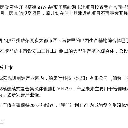
县人民政府签订《新建6GWh钠离子新能源电池项目投资意向合同
3年9月，因其他投资项目，原计划在信丰县建设的项目不再继续
于巴西巴伊亚州萨尔瓦多大都市区卡马萨里的巴西生产基地综合体已
方将在卡马萨里市设立由三座工厂组成的大型生产基地综合体，总投
创板上市
新区沈阳先进制造产业园内，泊肃叶科技（沈阳）有限公司（简称
模连续式复合集流体镀膜机VFL2.0，产品未来主要用于给锂
动，逐步完善产业链。
值有望保持200%的增速，“我们计划3-5年内成为复合集流体
工