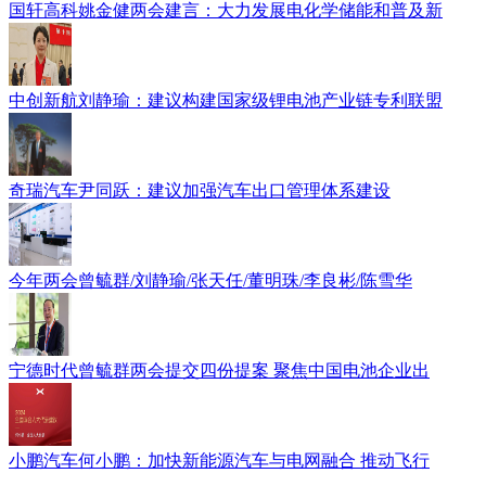
国轩高科姚金健两会建言：大力发展电化学储能和普及新
中创新航刘静瑜：建议构建国家级锂电池产业链专利联盟
奇瑞汽车尹同跃：建议加强汽车出口管理体系建设
今年两会曾毓群/刘静瑜/张天任/董明珠/李良彬/陈雪华
宁德时代曾毓群两会提交四份提案 聚焦中国电池企业出
小鹏汽车何小鹏：加快新能源汽车与电网融合 推动飞行