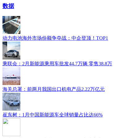
数据
动力电池海外市场份额争夺战：中企登顶！TOP1
乘联会：2月新能源乘用车批发44.7万辆 零售38.8万
​海关总署：前两月我国出口机电产品2.22万亿元
崔东树：1月中国新能源车全球销量占比达66%