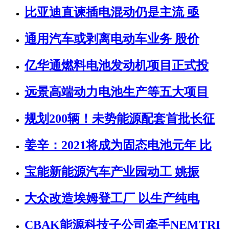
比亚迪直谏插电混动仍是主流 亟
通用汽车或剥离电动车业务 股价
亿华通燃料电池发动机项目正式投
远景高端动力电池生产等五大项目
规划200辆！未势能源配套首批长征
姜辛：2021将成为固态电池元年 比
宝能新能源汽车产业园动工 姚振
大众改造埃姆登工厂 以生产纯电
CBAK能源科技子公司牵手NEMTRI