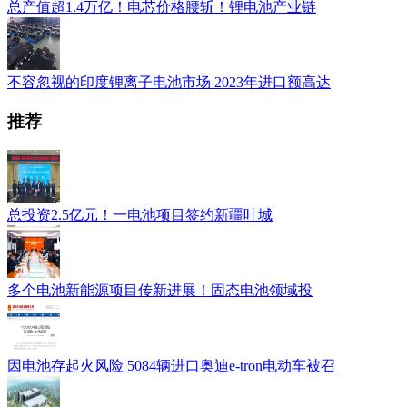
总产值超1.4万亿！电芯价格腰斩！锂电池产业链
不容忽视的印度锂离子电池市场 2023年进口额高达
推荐
总投资2.5亿元！一电池项目签约新疆叶城
多个电池新能源项目传新进展！固态电池领域投
因电池存起火风险 5084辆进口奥迪e-tron电动车被召