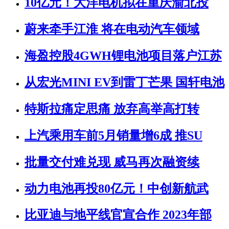
10亿元！大洋电机拟在重庆渝北投
蔚来牵手江淮 将在电动汽车领域
海盈控股4GWH锂电池项目落户江苏
从宏光MINI EV到雷丁芒果 国轩电池
特斯拉痛定思痛 放弃高举高打转
上汽乘用车前5月销量增6成 推SU
批量交付难兑现 威马再次融资续
动力电池再投80亿元！中创新航武
比亚迪与地平线官宣合作 2023年部