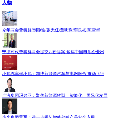
人物
今年两会曾毓群/刘静瑜/张天任/董明珠/李良彬/陈雪华
宁德时代曾毓群两会提交四份提案 聚焦中国电池企业出
小鹏汽车何小鹏：加快新能源汽车与电网融合 推动飞行
广汽集团冯兴亚：聚焦新能源转型、智能化、国际化发展
小米集团雷军：进一步规范智能驾驶产品安全应用