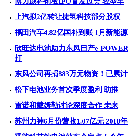
博力威科创板IPO首发过会 轻型车
上汽拟2亿转让捷氢科技部分股权
福田汽车4.82亿国补到账 1月新能源
欣旺达电池助力东风日产e-POWER
打
东风公司再捐883万元物资！已累计
松下电池业务首次季度盈利 助推
雷诺和戴姆勒讨论深度合作 未来
苏州力神6月份营收1.07亿元 2018年