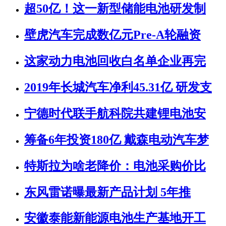
超50亿！这一新型储能电池研发制
壁虎汽车完成数亿元Pre-A轮融资
这家动力电池回收白名单企业再完
2019年长城汽车净利45.31亿 研发支
宁德时代联手航科院共建锂电池安
筹备6年投资180亿 戴森电动汽车梦
特斯拉为啥老降价：电池采购价比
东风雷诺曝最新产品计划 5年推
安徽泰能新能源电池生产基地开工