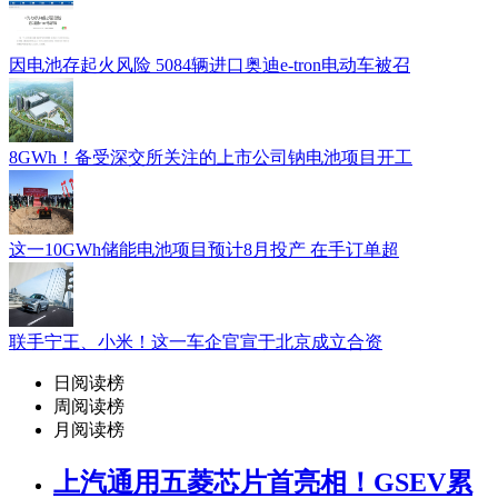
因电池存起火风险 5084辆进口奥迪e-tron电动车被召
8GWh！备受深交所关注的上市公司钠电池项目开工
这一10GWh储能电池项目预计8月投产 在手订单超
联手宁王、小米！这一车企官宣于北京成立合资
日阅读榜
周阅读榜
月阅读榜
上汽通用五菱芯片首亮相！GSEV累