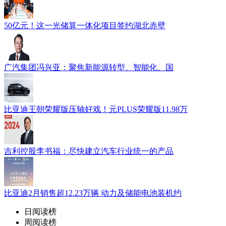
50亿元！这一光储算一体化项目签约湖北赤壁
广汽集团冯兴亚：聚焦新能源转型、智能化、国
比亚迪王朝荣耀版压轴好戏！元PLUS荣耀版11.98万
吉利控股李书福：尽快建立汽车行业统一的产品
比亚迪2月销售超12.23万辆 动力及储能电池装机约
日阅读榜
周阅读榜