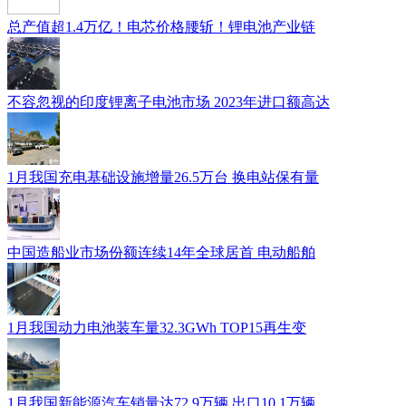
总产值超1.4万亿！电芯价格腰斩！锂电池产业链
不容忽视的印度锂离子电池市场 2023年进口额高达
1月我国充电基础设施增量26.5万台 换电站保有量
中国造船业市场份额连续14年全球居首 电动船舶
1月我国动力电池装车量32.3GWh TOP15再生变
1月我国新能源汽车销量达72.9万辆 出口10.1万辆