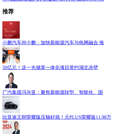
推荐
小鹏汽车何小鹏：加快新能源汽车与电网融合 推
50亿元！这一光储算一体化项目签约湖北赤壁
广汽集团冯兴亚：聚焦新能源转型、智能化、国
比亚迪王朝荣耀版压轴好戏！元PLUS荣耀版11.98万