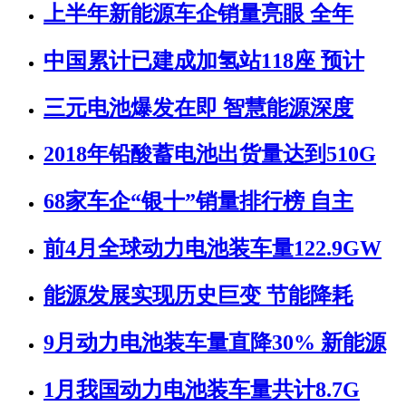
上半年新能源车企销量亮眼 全年
中国累计已建成加氢站118座 预计
三元电池爆发在即 智慧能源深度
2018年铅酸蓄电池出货量达到510G
68家车企“银十”销量排行榜 自主
前4月全球动力电池装车量122.9GW
能源发展实现历史巨变 节能降耗
9月动力电池装车量直降30% 新能源
1月我国动力电池装车量共计8.7G