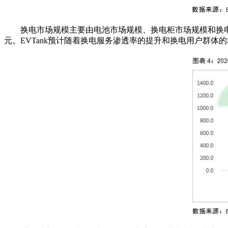
换电市场规模主要由电池市场规模、换电柜市场规模和换电服
元。EVTank预计随着换电服务渗透率的提升和换电用户群体的