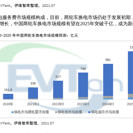
务费市场规模构成，目前，两轮车换电市场仍处于发展初期，市场
增长，中国两轮车换电市场规模有望在2025年突破千亿，成为新