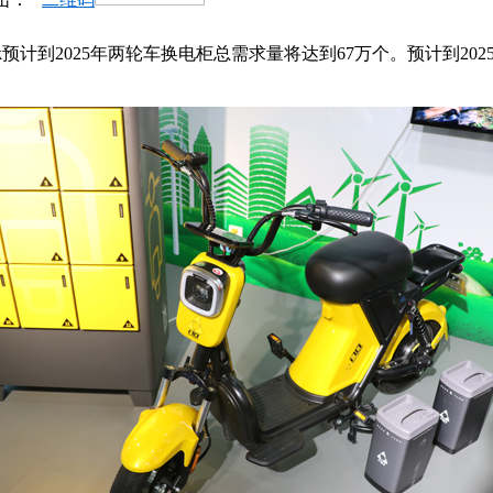
nk预计到2025年两轮车换电柜总需求量将达到67万个。预计到202