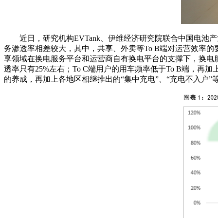
近日，研究机构EVTank、伊维经济研究院联合中国电
务渗透率相差较大，其中，共享、外卖等To B端对运营效率
享领域在换电服务平台和运营商自有换电平台的支撑下，换电服
透率只有25%左右；To C端用户的用车频率低于To B端
的养成，再加上各地区相继推出的“集中充电”、“充电不入户