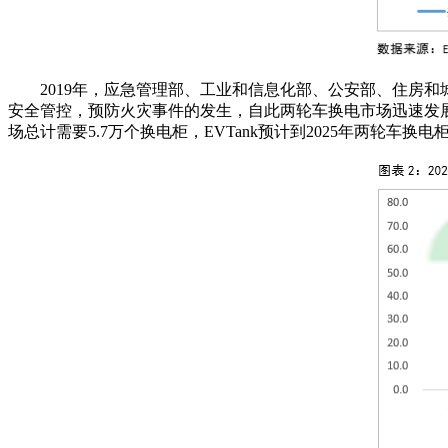
2019年，应急管理部、工业和信息化部、公安部、住房
安全管控，预防火灾事件的发生，自此两轮车换电市场迅速发展
场总计需要5.7万个换电柜，EVTank预计到2025年两轮车换