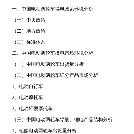
一、中国电动两轮车换电政策环境分析
（一）中央政策
（二）地方政策
（三）标准体系
二、中国电动两轮车换电市场环境分析
（一）中国电动两轮车出货量分析
（二）中国电动两轮车细分产品市场分析
1、电动自行车
2、电动摩托车
3、电动轻便摩托车
（三）中国电动两轮车铅酸、锂电产品结构分析
1、铅酸电动两轮车出货量分析