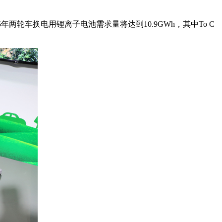
5年两轮车换电用锂离子电池需求量将达到10.9GWh，其中To C