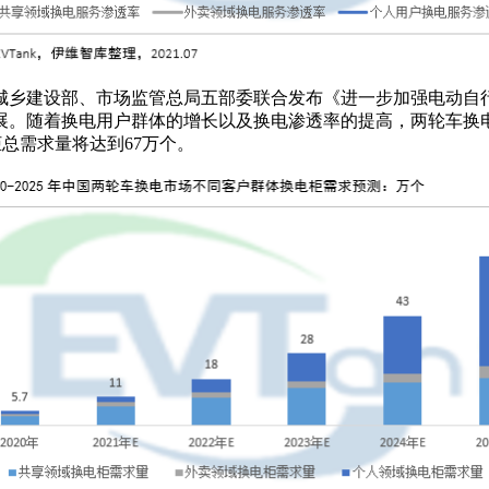
和城乡建设部、市场监管总局五部委联合发布《进一步加强电动
。随着换电用户群体的增长以及换电渗透率的提高，两轮车换电
电柜总需求量将达到67万个。