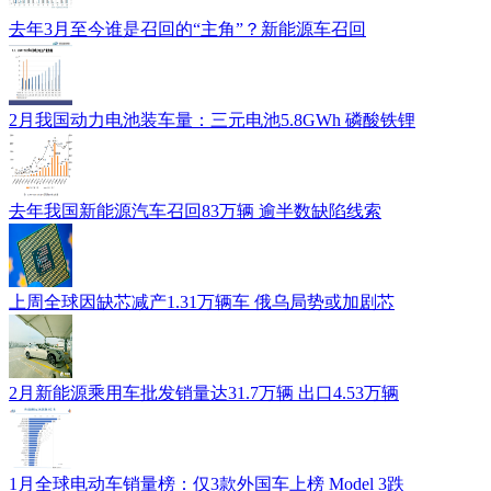
去年3月至今谁是召回的“主角”？新能源车召回
2月我国动力电池装车量：三元电池5.8GWh 磷酸铁锂
去年我国新能源汽车召回83万辆 逾半数缺陷线索
上周全球因缺芯减产1.31万辆车 俄乌局势或加剧芯
2月新能源乘用车批发销量达31.7万辆 出口4.53万辆
1月全球电动车销量榜：仅3款外国车上榜 Model 3跌