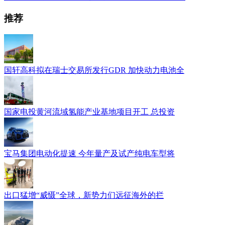
推荐
国轩高科拟在瑞士交易所发行GDR 加快动力电池全
国家电投黄河流域氢能产业基地项目开工 总投资
宝马集团电动化提速 今年量产及试产纯电车型将
出口猛增“威慑”全球，新势力们远征海外的拦