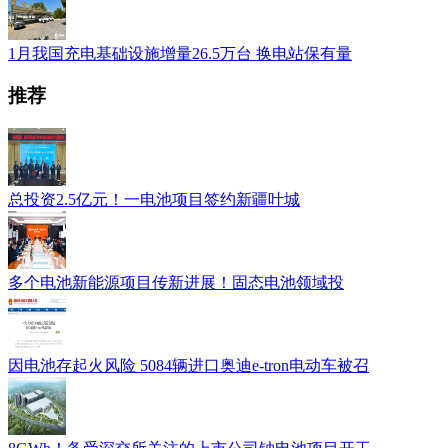
1月我国充电基础设施增量26.5万台 换电站保有量
推荐
总投资2.5亿元！一电池项目签约新疆叶城
多个电池新能源项目传新进展！固态电池领域投
因电池存起火风险 5084辆进口奥迪e-tron电动车被召