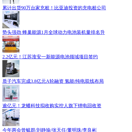
累计出货90万台家充桩！比亚迪投资的充电桩公司
势头强劲 蜂巢能源1月全球动力电池装机量排名升
2.2亿元！江苏淮安一新能源电池领域项目签约
质子汽车完成3.8亿元A轮融资 氢能/纯电双线布局
逾亿元！龙蟠科技拟收购实控人旗下锂电回收资
今年两会曾毓群/刘静瑜/张天任/董明珠/李良彬