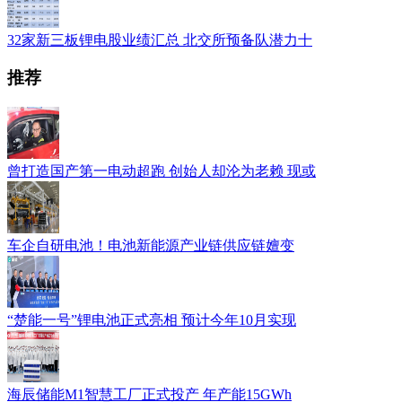
32家新三板锂电股业绩汇总 北交所预备队潜力十
推荐
曾打造国产第一电动超跑 创始人却沦为老赖 现或
车企自研电池！电池新能源产业链供应链嬗变
“楚能一号”锂电池正式亮相 预计今年10月实现
海辰储能M1智慧工厂正式投产 年产能15GWh