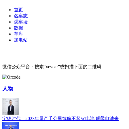
首页
名车志
观车坛
数据
车库
加电站
微信公众平台：搜索“xevcar”或扫描下面的二维码
人物
宁德时代：2023年量产千公里续航不起火电池 麒麟电池来