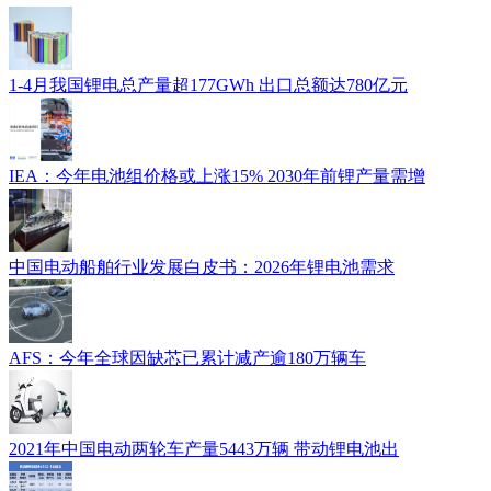
1-4月我国锂电总产量超177GWh 出口总额达780亿元
IEA：今年电池组价格或上涨15% 2030年前锂产量需增
中国电动船舶行业发展白皮书：2026年锂电池需求
AFS：今年全球因缺芯已累计减产逾180万辆车
2021年中国电动两轮车产量5443万辆 带动锂电池出