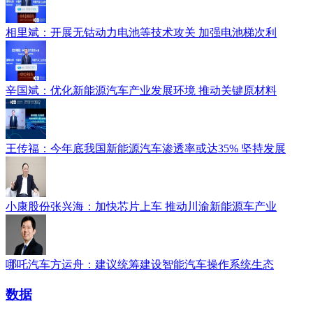
相里斌：开展无钴动力电池等技术攻关 加强电池梯次利
辛国斌：优化新能源汽车产业发展环境 推动关键原材料
王传福：今年底我国新能源汽车渗透率或达35% 坚持发展
小康股份张兴海：加快芯片上车 推动川渝新能源车产业
哪吒汽车方运舟：建议统筹建设智能汽车操作系统生态
数据